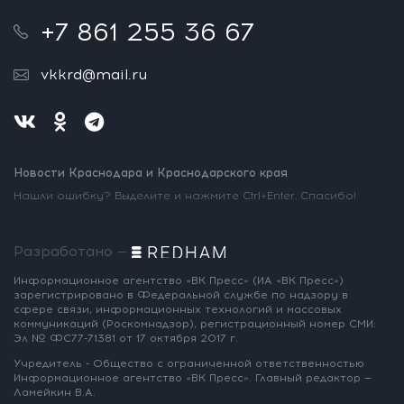
+7 861 255 36 67
vkkrd@mail.ru
Новости Краснодара и Краснодарского края
Нашли ошибку? Выделите и нажмите Ctrl+Enter. Спасибо!
Разработано —
Информационное агентство «ВК Пресс»
(ИА «ВК Пресс»)
зарегистрировано
в Федеральной службе по надзору
в
сфере связи, информационных
технологий и массовых
коммуникаций
(Роскомнадзор),
регистрационный номер СМИ:
Эл № ФС77-71381
от 17 октября 2017 г.
Учредитель - Общество с ограниченной
ответственностью
Информационное
агентство «ВК Пресс».
Главный редактор —
Ламейкин В.А.