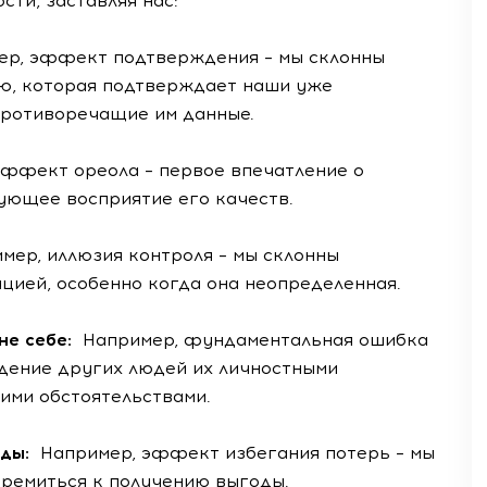
ти, заставляя нас:
р, эффект подтверждения – мы склонны
ю, которая подтверждает наши уже
противоречащие им данные.
ффект ореола – первое впечатление о
дующее восприятие его качеств.
мер, иллюзия контроля – мы склонны
цией, особенно когда она неопределенная.
 не себе:
Например, фундаментальная ошибка
едение других людей их личностными
ними обстоятельствами.
оды:
Например, эффект избегания потерь – мы
тремиться к получению выгоды.