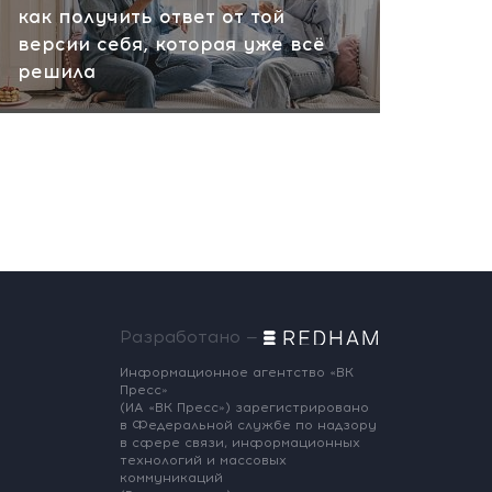
как получить ответ от той
версии себя, которая уже всё
решила
Разработано —
Информационное агентство «ВК
Пресс»
(ИА «ВК Пресс») зарегистрировано
в Федеральной службе по надзору
в сфере связи, информационных
технологий и массовых
коммуникаций