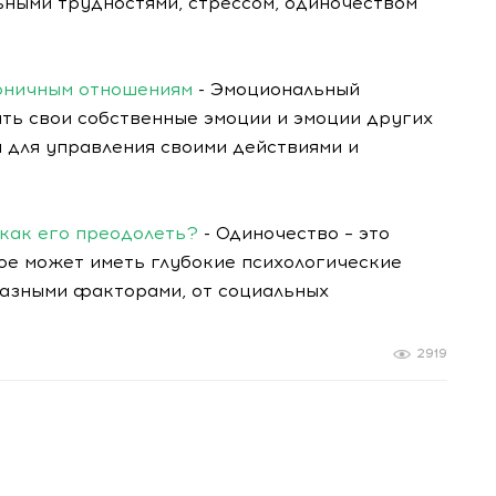
ьными трудностями, стрессом, одиночеством
моничным отношениям
- Эмоциональный
ать свои собственные эмоции и эмоции других
я для управления своими действиями и
 как его преодолеть?
- Одиночество – это
ое может иметь глубокие психологические
разными факторами, от социальных
2919