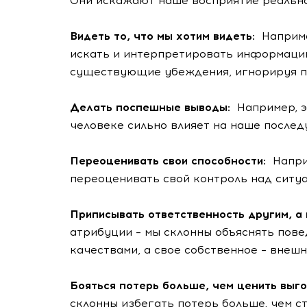
Они искажают наше восприятие реальнос
Видеть то, что мы хотим видеть:
Наприме
искать и интерпретировать информаци
существующие убеждения, игнорируя 
Делать поспешные выводы:
Например, э
человеке сильно влияет на наше после
Переоценивать свои способности:
Напри
переоценивать свой контроль над ситуа
Приписывать ответственность другим, а
атрибуции – мы склонны объяснять пов
качествами, а свое собственное – внеш
Бояться потерь больше, чем ценить выг
склонны избегать потерь больше, чем с