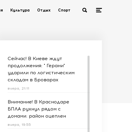
ия
Культура
Отдых
Спорт
Сейчас! В Киеве ждут
продолжения: " Герани"
ударили по логистическим
складам в Броварах
вчера, 21:11
Внимание! В Краснодаре
БПЛА рухнул рядом с
домами: район оцеплен
вчера, 19:55