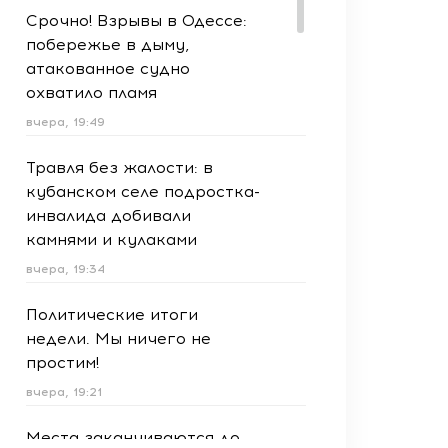
Срочно! Взрывы в Одессе:
побережье в дыму,
атакованное судно
охватило пламя
вчера, 19:49
Травля без жалости: в
кубанском селе подростка-
инвалида добивали
камнями и кулаками
вчера, 19:34
Политические итоги
недели. Мы ничего не
простим!
вчера, 19:21
Места заканчиваются до