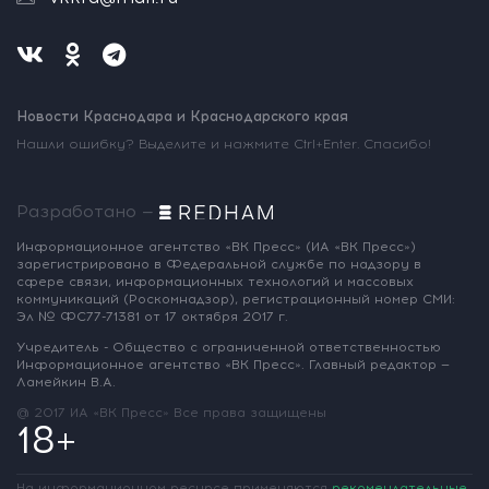
Новости Краснодара и Краснодарского края
Нашли ошибку? Выделите и нажмите Ctrl+Enter. Спасибо!
Разработано —
Информационное агентство «ВК Пресс»
(ИА «ВК Пресс»)
зарегистрировано
в Федеральной службе по надзору
в
сфере связи, информационных
технологий и массовых
коммуникаций
(Роскомнадзор),
регистрационный номер СМИ:
Эл № ФС77-71381
от 17 октября 2017 г.
Учредитель - Общество с ограниченной
ответственностью
Информационное
агентство «ВК Пресс».
Главный редактор —
Ламейкин В.А.
@ 2017 ИА «ВК Пресс»
Все права защищены
18+
На информационном ресурсе применяются
рекомендательные