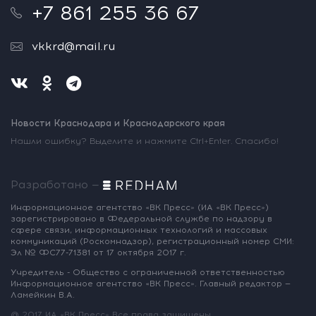
+7 861 255 36 67
vkkrd@mail.ru
Новости Краснодара и Краснодарского края
Нашли ошибку? Выделите и нажмите Ctrl+Enter. Спасибо!
Разработано —
Информационное агентство «ВК Пресс»
(ИА «ВК Пресс»)
зарегистрировано
в Федеральной службе по надзору
в
сфере связи, информационных
технологий и массовых
коммуникаций
(Роскомнадзор),
регистрационный номер СМИ:
Эл № ФС77-71381
от 17 октября 2017 г.
Учредитель - Общество с ограниченной
ответственностью
Информационное
агентство «ВК Пресс».
Главный редактор —
Ламейкин В.А.
@ 2017 ИА «ВК Пресс»
Все права защищены