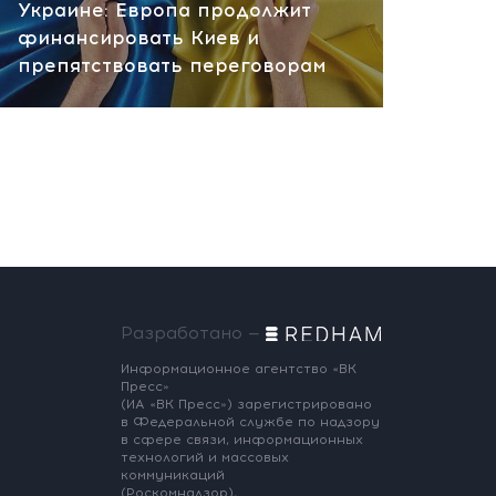
Украине: Европа продолжит
финансировать Киев и
препятствовать переговорам
Разработано —
Информационное агентство «ВК
Пресс»
(ИА «ВК Пресс») зарегистрировано
в Федеральной службе по надзору
в сфере связи, информационных
технологий и массовых
коммуникаций
(Роскомнадзор),