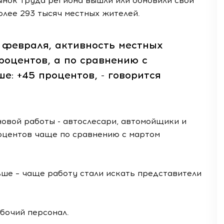
рынок труда региона вышли или обновили свои
лее 293 тысяч местных жителей.
и февраля, активность местных
роцентов, а по сравнению с
е: +45 процентов, - говорится
новой работы - автослесари, автомойщики и
оцентов чаще по сравнению с мартом
ьше – чаще работу стали искать представители
абочий персонал.