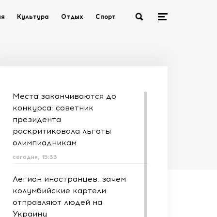
ия
Культура
Отдых
Спорт
Места заканчиваются до
конкурса: советник
президента
раскритиковала льготы
олимпиадникам
сегодня, 15:33
Легион иностранцев: зачем
колумбийские картели
отправляют людей на
Украину