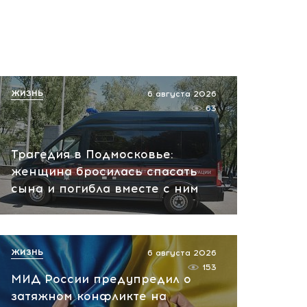
Иран получает ключ к
Ормузскому проливу: новый
договор меняет правила
игры на Ближнем Востоке
сегодня, 10:33
ЖИЗНЬ
6 августа 2026
63
Трагедия в Подмосковье:
женщина бросилась спасать
сына и погибла вместе с ним
ЖИЗНЬ
6 августа 2026
153
МИД России предупредил о
затяжном конфликте на