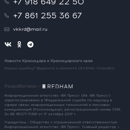
+7 918 649 22 50
+7 861 255 36 67
vkkrd@mail.ru
Новости Краснодара и Краснодарского края
Нашли ошибку? Выделите и нажмите Ctrl+Enter. Спасибо!
Разработано —
Информационное агентство «ВК Пресс»
(ИА «ВК Пресс»)
зарегистрировано
в Федеральной службе по надзору
в
сфере связи, информационных
технологий и массовых
коммуникаций
(Роскомнадзор),
регистрационный номер СМИ:
Эл № ФС77-71381
от 17 октября 2017 г.
Учредитель - Общество с ограниченной
ответственностью
Информационное
агентство «ВК Пресс».
Главный редактор —