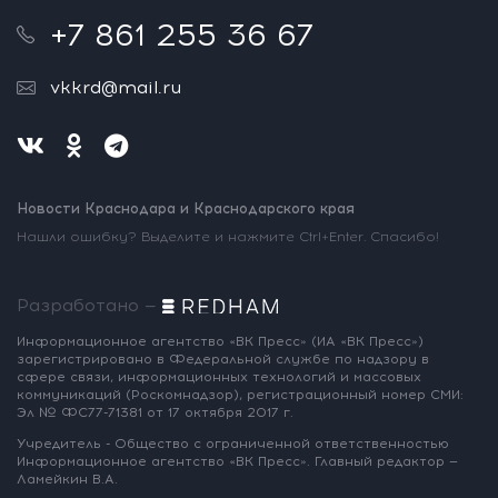
+7 861 255 36 67
vkkrd@mail.ru
Новости Краснодара и Краснодарского края
Нашли ошибку? Выделите и нажмите Ctrl+Enter. Спасибо!
Разработано —
Информационное агентство «ВК Пресс»
(ИА «ВК Пресс»)
зарегистрировано
в Федеральной службе по надзору
в
сфере связи, информационных
технологий и массовых
коммуникаций
(Роскомнадзор),
регистрационный номер СМИ:
Эл № ФС77-71381
от 17 октября 2017 г.
Учредитель - Общество с ограниченной
ответственностью
Информационное
агентство «ВК Пресс».
Главный редактор —
Ламейкин В.А.