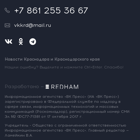
+7 861 255 36 67
vkkrd@mail.ru
Новости Краснодара и Краснодарского края
Нашли ошибку? Выделите и нажмите Ctrl+Enter. Спасибо!
Разработано —
Информационное агентство «ВК Пресс»
(ИА «ВК Пресс»)
зарегистрировано
в Федеральной службе по надзору
в
сфере связи, информационных
технологий и массовых
коммуникаций
(Роскомнадзор),
регистрационный номер СМИ:
Эл № ФС77-71381
от 17 октября 2017 г.
Учредитель - Общество с ограниченной
ответственностью
Информационное
агентство «ВК Пресс».
Главный редактор —
Ламейкин В.А.