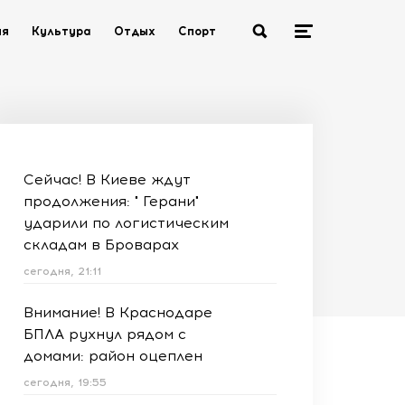
ия
Культура
Отдых
Спорт
Сейчас! В Киеве ждут
продолжения: " Герани"
ударили по логистическим
складам в Броварах
сегодня, 21:11
Внимание! В Краснодаре
БПЛА рухнул рядом с
домами: район оцеплен
сегодня, 19:55