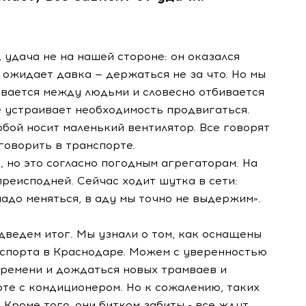
 удача не на нашей стороне: он оказался
 ожидает давка — держаться не за что. Но мы
ивается между людьми и словесно отбивается
е устраивает необходимость продвигаться.
обой носит маленький вентилятор. Все говорят
говорить в транспорте.
, но это согласно погодным агрегаторам. На
преисподней. Сейчас ходит шутка в сети:
надо меняться, в аду мы точно не выдержим».
дведем итог. Мы узнали о том, как оснащены
спорта в Краснодаре. Можем с уверенностью
времени и дождаться новых трамваев и
рте с кондиционером. Но к сожалению, таких
 Кроме того, они битком забиты - все ждут