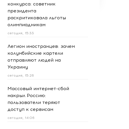
конкурса: советник
президента
раскритиковала льготы
олимпиадникам
сегодня, 15:33
Легион иностранцев: зачем
колумбийские картели
отправляют людей на
Украину
сегодня, 15:26
Массовый интернет-сбой
накрыл Россию:
пользователи теряют
доступ к сервисам
сегодня, 14:06