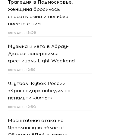
Трагедия в Подмосковье:
женщина бросилась
спасать сына и погибла
вместе с ним
сегодня, 13:09
Музыка и лето в Абрау-
Дюрсо: завершился
фестиваль Light Weekend
сегодня, 12:39
Футбол. Кубок России.
«Краснодар» победил по
пенальти «Ахмат»
сегодня, 12:30
Масштабная атака на
Ярославскую область!
Обломки БПЛА вызвали