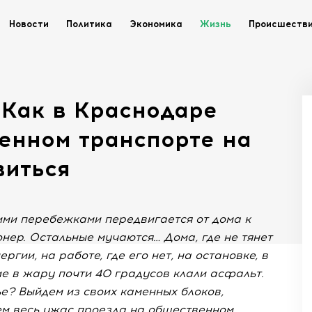
Новости
Политика
Экономика
Жизнь
Происшеств
 Как в Краснодаре
енном транспорте на
виться
ими перебежками передвигается от дома к
нер. Остальные мучаются… Дома, где не тянет
ргии, на работе, где его нет, на остановке, в
ие в жару почти 40 градусов клали асфальт.
ье? Выйдем из своих каменных блоков,
м весь ужас проезда на общественном