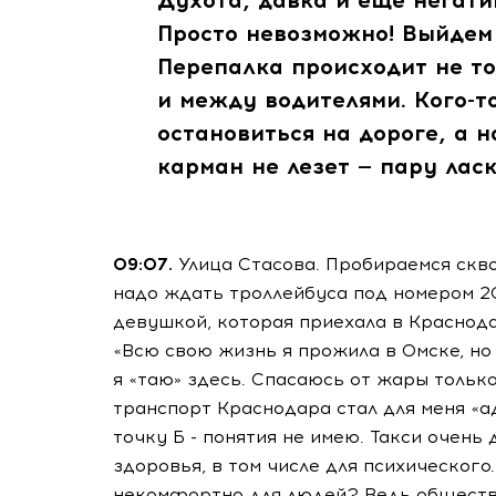
Духота, давка и еще негати
Просто невозможно! Выйдем
Перепалка происходит не т
и между водителями. Кого-т
остановиться на дороге, а н
карман не лезет — пару лас
09:07.
Улица Стасова. Пробираемся скв
надо ждать троллейбуса под номером 20
девушкой, которая приехала в Краснода
«Всю свою жизнь я прожила в Омске, но 
я «таю» здесь. Спасаюсь от жары толь
транспорт Краснодара стал для меня «ад
точку Б - понятия не имею. Такси очень 
здоровья, в том числе для психического
некомфортно для людей? Ведь обществе