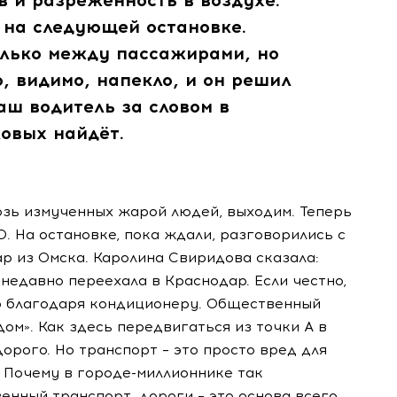
в и разрежённость в воздухе.
 на следующей остановке.
олько между пассажирами, но
о, видимо, напекло, и он решил
аш водитель за словом в
ковых найдёт.
озь измученных жарой людей, выходим. Теперь
. На остановке, пока ждали, разговорились с
р из Омска. Каролина Свиридова сказала:
недавно переехала в Краснодар. Если честно,
ко благодаря кондиционеру. Общественный
ом». Как здесь передвигаться из точки А в
дорого. Но транспорт – это просто вред для
. Почему в городе-миллионнике так
нный транспорт, дороги – это основа всего.