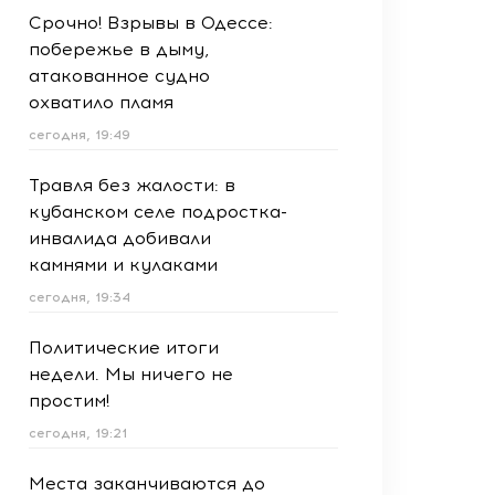
Срочно! Взрывы в Одессе:
побережье в дыму,
атакованное судно
охватило пламя
сегодня, 19:49
Травля без жалости: в
кубанском селе подростка-
инвалида добивали
камнями и кулаками
сегодня, 19:34
Политические итоги
недели. Мы ничего не
простим!
сегодня, 19:21
Места заканчиваются до