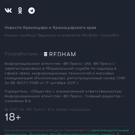
Новости Краснодара и Краснодарского края
Нашли ошибку? Выделите и нажмите Ctrl+Enter. Спасибо!
Разработано —
Информационное агентство «ВК Пресс»
(ИА «ВК Пресс»)
зарегистрировано
в Федеральной службе по надзору
в
сфере связи, информационных
технологий и массовых
коммуникаций
(Роскомнадзор),
регистрационный номер СМИ:
Эл № ФС77-71381
от 17 октября 2017 г.
Учредитель - Общество с ограниченной
ответственностью
Информационное
агентство «ВК Пресс».
Главный редактор —
Ламейкин В.А.
@ 2017 ИА «ВК Пресс»
Все права защищены
18+
На информационном ресурсе применяются
рекомендательные
технологии
.
Политика обработки персональных данных
.
©