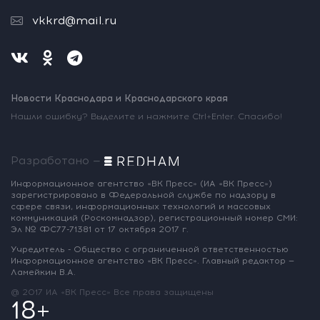
vkkrd@mail.ru
Новости Краснодара и Краснодарского края
Нашли ошибку? Выделите и нажмите Ctrl+Enter. Спасибо!
Разработано —
Информационное агентство «ВК Пресс»
(ИА «ВК Пресс»)
зарегистрировано
в Федеральной службе по надзору
в
сфере связи, информационных
технологий и массовых
коммуникаций
(Роскомнадзор),
регистрационный номер СМИ:
Эл № ФС77-71381
от 17 октября 2017 г.
Учредитель - Общество с ограниченной
ответственностью
Информационное
агентство «ВК Пресс».
Главный редактор —
Ламейкин В.А.
@ 2017 ИА «ВК Пресс»
Все права защищены
18+