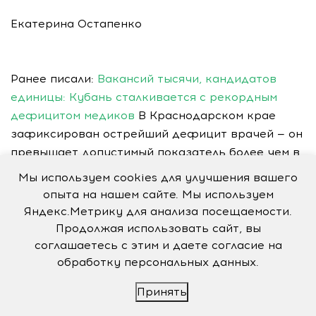
Екатерина Остапенко
Ранее писали:
Вакансий тысячи, кандидатов
единицы: Кубань сталкивается с рекордным
дефицитом медиков
В Краснодарском крае
зафиксирован острейший дефицит врачей — он
превышает допустимый показатель более чем в
четыре раза.
Мы используем cookies для улучшения вашего
опыта на нашем сайте. Мы используем
Кто нас теперь будет лечить?!
Яндекс.Метрику для анализа посещаемости.
Острый дефицит кадров вынуждает Минздрав
Продолжая использовать сайт, вы
пойти на крайние меры
Минздрав планирует
соглашаетесь с этим и даете согласие на
расширить полномочия фельдшеров и
обработку персональных данных.
акушерок, разрешив им выписывать лекарства
Принять
и вести роды. Новые правила начнут