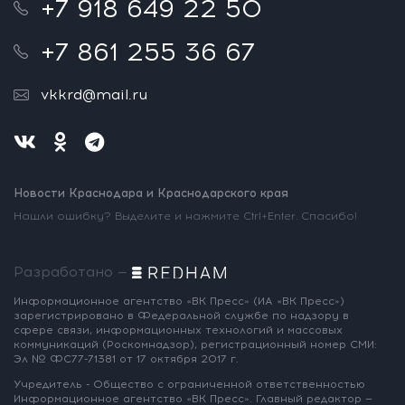
+7 918 649 22 50
+7 861 255 36 67
vkkrd@mail.ru
Новости Краснодара и Краснодарского края
Нашли ошибку? Выделите и нажмите Ctrl+Enter. Спасибо!
Разработано —
Информационное агентство «ВК Пресс»
(ИА «ВК Пресс»)
зарегистрировано
в Федеральной службе по надзору
в
сфере связи, информационных
технологий и массовых
коммуникаций
(Роскомнадзор),
регистрационный номер СМИ:
Эл № ФС77-71381
от 17 октября 2017 г.
Учредитель - Общество с ограниченной
ответственностью
Информационное
агентство «ВК Пресс».
Главный редактор —