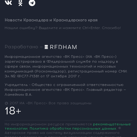
Новости Краснодара и Краснодарского края
Нашли ошибку? Выделите и нажмите Ctrl+Enter. Спасибо!
Разработано —
Информационное агентство «ВК Пресс»
(ИА «ВК Пресс»)
зарегистрировано
в Федеральной службе по надзору
в
сфере связи, информационных
технологий и массовых
коммуникаций
(Роскомнадзор),
регистрационный номер СМИ:
Эл № ФС77-71381
от 17 октября 2017 г.
Учредитель - Общество с ограниченной
ответственностью
Информационное
агентство «ВК Пресс».
Главный редактор —
Ламейкин В.А.
@ 2017 ИА «ВК Пресс»
Все права защищены
18+
На информационном ресурсе применяются
рекомендательные
технологии
.
Политика обработки персональных данных
.
©
Авторское право на систему визуализации содержимого