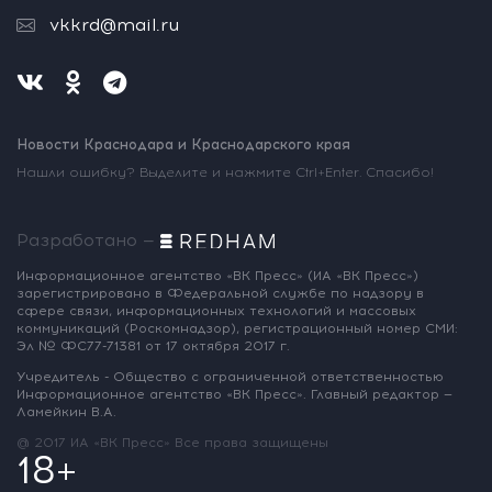
vkkrd@mail.ru
Новости Краснодара и Краснодарского края
Нашли ошибку? Выделите и нажмите Ctrl+Enter. Спасибо!
Разработано —
Информационное агентство «ВК Пресс»
(ИА «ВК Пресс»)
зарегистрировано
в Федеральной службе по надзору
в
сфере связи, информационных
технологий и массовых
коммуникаций
(Роскомнадзор),
регистрационный номер СМИ:
Эл № ФС77-71381
от 17 октября 2017 г.
Учредитель - Общество с ограниченной
ответственностью
Информационное
агентство «ВК Пресс».
Главный редактор —
Ламейкин В.А.
@ 2017 ИА «ВК Пресс»
Все права защищены
18+