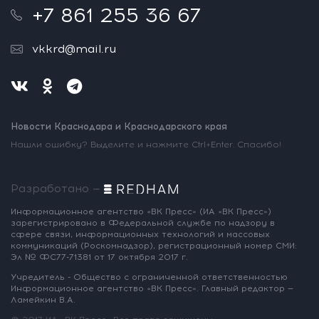
+7 861 255 36 67
vkkrd@mail.ru
Новости Краснодара и Краснодарского края
Нашли ошибку? Выделите и нажмите Ctrl+Enter. Спасибо!
Разработано —
Информационное агентство «ВК Пресс»
(ИА «ВК Пресс»)
зарегистрировано
в Федеральной службе по надзору
в
сфере связи, информационных
технологий и массовых
коммуникаций
(Роскомнадзор),
регистрационный номер СМИ:
Эл № ФС77-71381
от 17 октября 2017 г.
Учредитель - Общество с ограниченной
ответственностью
Информационное
агентство «ВК Пресс».
Главный редактор —
Ламейкин В.А.