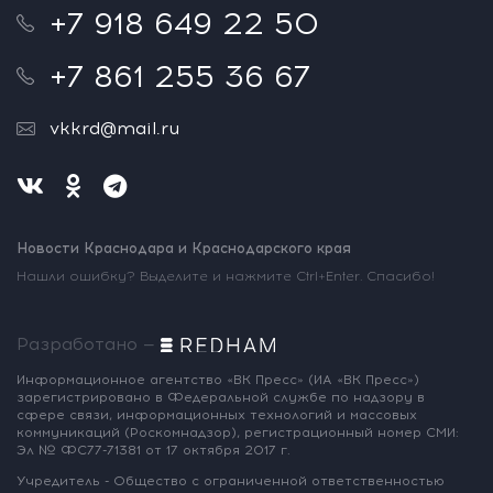
+7 918 649 22 50
+7 861 255 36 67
vkkrd@mail.ru
Новости Краснодара и Краснодарского края
Нашли ошибку? Выделите и нажмите Ctrl+Enter. Спасибо!
Разработано —
Информационное агентство «ВК Пресс»
(ИА «ВК Пресс»)
зарегистрировано
в Федеральной службе по надзору
в
сфере связи, информационных
технологий и массовых
коммуникаций
(Роскомнадзор),
регистрационный номер СМИ:
Эл № ФС77-71381
от 17 октября 2017 г.
Учредитель - Общество с ограниченной
ответственностью