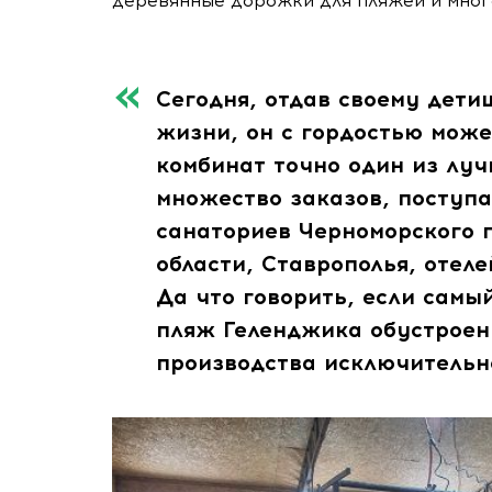
деревянные дорожки для пляжей и мног
Сегодня, отдав своему дети
жизни, он с гордостью може
комбинат точно один из луч
множество заказов, поступ
санаториев Черноморского 
области, Ставрополья, отел
Да что говорить, если самы
пляж Геленджика обустроен
производства исключительн