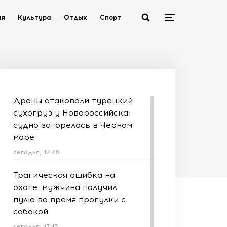
ия
Культура
Отдых
Спорт
Дроны атаковали турецкий
сухогруз у Новороссийска:
судно загорелось в Чёрном
море
сегодня, 17:46
Трагическая ошибка на
охоте: мужчина получил
пулю во время прогулки с
собакой
сегодня, 17:13