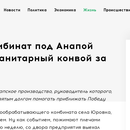
Новости
Политика
Экономика
Жизнь
Происшеств
мбинат под Анапой
манитарный конвой за
апское производство, руководитель которого,
вятым долгом помогать приближать Победу
вообрабатывающего комбината села Юровка,
ем. Ну как событием, пожимают плечами
ую неделю, со двора предприятия выехал