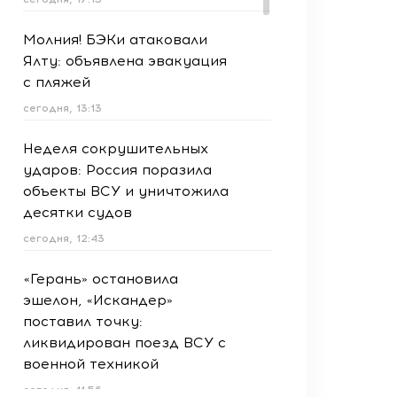
Молния! БЭКи атаковали
Ялту: объявлена эвакуация
с пляжей
сегодня, 13:13
Неделя сокрушительных
ударов: Россия поразила
объекты ВСУ и уничтожила
десятки судов
сегодня, 12:43
«Герань» остановила
эшелон, «Искандер»
поставил точку:
ликвидирован поезд ВСУ с
военной техникой
сегодня, 11:56