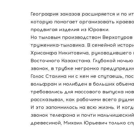
География заказов расширяется и по и
которую помогает организовать краево
продвигая изделия из Юровки.
Но тыловым производством Верхотуров н
труженика-тыловика. В семейной истор
Хрисанфа Никитовича, руководившего 
Восточного Казахстана. Глубокой ночью
звонок, в трубке негромко предупредил
Голос Сталина ни с кем не спутаешь, по
вольфрам и молибден в больших объема
требовались для массового выпуска нов
рассказывал, как рабочими всего рудн
И это запомнилось на всю жизнь. И ког
звонок телефона и почти мальчишеский 
древесиной, Михаил Юрьевич только спр