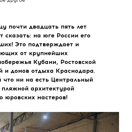
ое другое.
щу почти двадцать пять лет
т сказать: на юге России его
ших! Это подтверждает и
ающих от крупнейших
побережья Кубани, Ростовской
ей и домов отдыха Краснодара.
й что ни на есть Центральный
 пляжной архитектурой
о юровских мастеров!