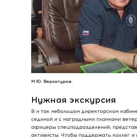
М.Ю. Верхотуров.
Нужная экскурсия
В и так небольшом директорском кабин
сединой и с наградными планками вет
офицеры спецподразделений, представи
активисты. Чтобы поддержать коллег и