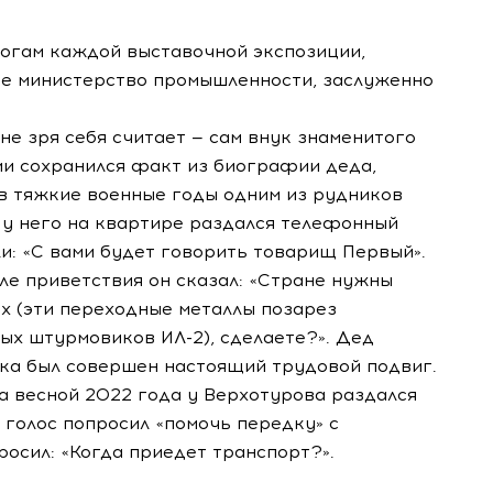
тогам каждой выставочной экспозиции,
е министерство промышленности, заслуженно
е зря себя считает — сам внук знаменитого
ии сохранился факт из биографии деда,
в тяжкие военные годы одним из рудников
 у него на квартире раздался телефонный
и: «С вами будет говорить товарищ Первый».
сле приветствия он сказал: «Стране нужны
х (эти переходные металлы позарез
ых штурмовиков ИЛ-2), сделаете?». Дед
ика был совершен настоящий трудовой подвиг.
да весной 2022 года у Верхотурова раздался
голос попросил «помочь передку» с
осил: «Когда приедет транспорт?».