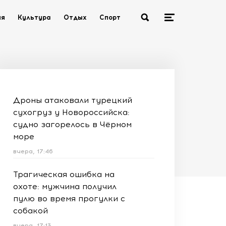
ия
Культура
Отдых
Спорт
Дроны атаковали турецкий
сухогруз у Новороссийска:
судно загорелось в Чёрном
море
вчера, 17:46
Трагическая ошибка на
охоте: мужчина получил
пулю во время прогулки с
собакой
вчера, 17:13