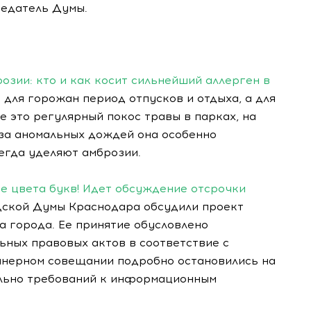
седатель Думы.
озии: кто и как косит сильнейший аллерген в
о для горожан период отпусков и отдыха, а для
ле это регулярный покос травы в парках, на
з-за аномальных дождей она особенно
сегда уделяют амброзии.
ке цвета букв! Идет обсуждение отсрочки
дской Думы Краснодара обсудили проект
а города. Ее принятие обусловлено
ных правовых актов в соответствие с
нерном совещании подробно остановились на
ельно требований к информационным