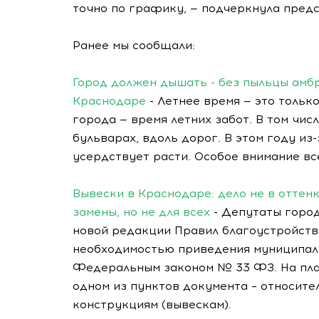
точно по графику, — подчеркнула пред
Ранее мы сообщали:
Город должен дышать - без пыльцы амбр
Краснодаре
- Летнее время — это тольк
города — время летних забот. В том чис
бульварах, вдоль дорог. В этом году и
усердствует расти. Особое внимание в
Вывески в Краснодаре: дело не в оттен
замены, но не для всех
- Депутаты горо
новой редакции Правил благоустройств
необходимостью приведения муниципаль
Федеральным законом № 33 ФЗ. На пла
одном из пунктов документа – относит
конструкциям (вывескам).