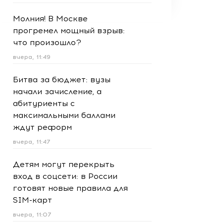
Молния! В Москве
прогремел мощный взрыв:
что произошло?
вчера, 11:49
Битва за бюджет: вузы
начали зачисление, а
абитуриенты с
максимальными баллами
ждут реформ
вчера, 11:47
Детям могут перекрыть
вход в соцсети: в России
готовят новые правила для
SIM-карт
вчера, 11:07