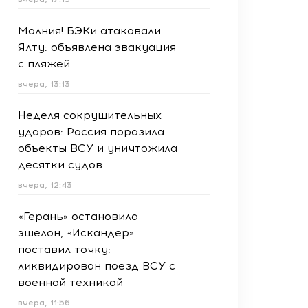
Молния! БЭКи атаковали
Ялту: объявлена эвакуация
с пляжей
вчера, 13:13
Неделя сокрушительных
ударов: Россия поразила
объекты ВСУ и уничтожила
десятки судов
вчера, 12:43
«Герань» остановила
эшелон, «Искандер»
поставил точку:
ликвидирован поезд ВСУ с
военной техникой
вчера, 11:56