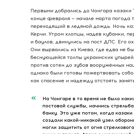
Первыми добрались до Чонгара казаки 
конце февраля — начале марта погода т
переходящий в ледяной дождь. Ночь каз
Керчи. Утром хлопцы, надев кубанки, 
и баулов, двинулись на пост ДПС. Его о
Они вырвались из Киева, где едва не б
беснующейся толпы украинских упырей.
против сотен до зубов вооружённых нац
однако были готовы пожертвовать собой
как спасение и надежду отстоять занят
На Чонгаре в то время не было как
постовой службы, начнись стрельба
банку. Это уже потом, когда казаки
создали какой-никакой узел оборон
могли защитить от огня стрелковог