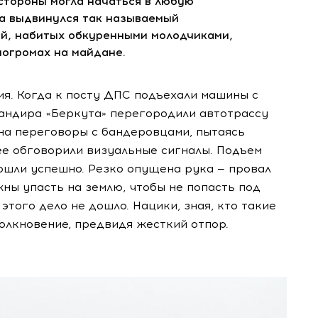
 стороны могла начаться в любую
ма выдвинулся так называемый
ей, набитых обкуренными молодчиками,
огромах на майдане.
ия. Когда к посту ДПС подъехали машины с
мандира «Беркута» перегородили автотрассу
а переговоры с бандеровцами, пытаясь
ее обговорили визуальные сигналы. Подъем
ошли успешно. Резко опущена рука — провал
жны упасть на землю, чтобы не попасть под
этого дело не дошло. Нацики, зная, кто такие
толкновение, предвидя жесткий отпор.