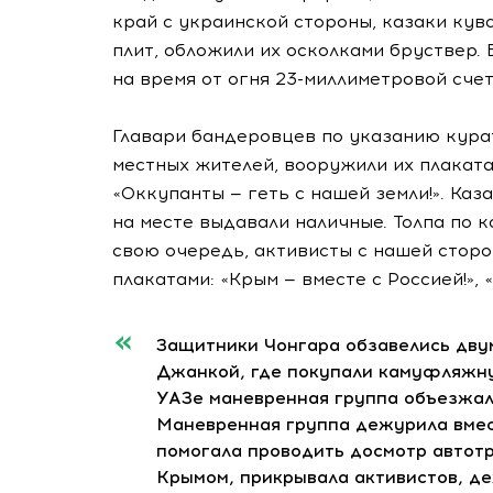
край с украинской стороны, казаки ку
плит, обложили их осколками бруствер.
на время от огня 23-миллиметровой сче
Главари бандеровцев по указанию кура
местных жителей, вооружили их плакатам
«Оккупанты — геть с нашей земли!». Каз
на месте выдавали наличные. Толпа по 
свою очередь, активисты с нашей сторо
плакатами: «Крым — вместе с Россией!»,
Защитники Чонгара обзавелись дву
Джанкой, где покупали камуфляжну
УАЗе маневренная группа объезжал
Маневренная группа дежурила вмест
помогала проводить досмотр автот
Крымом, прикрывала активистов, д