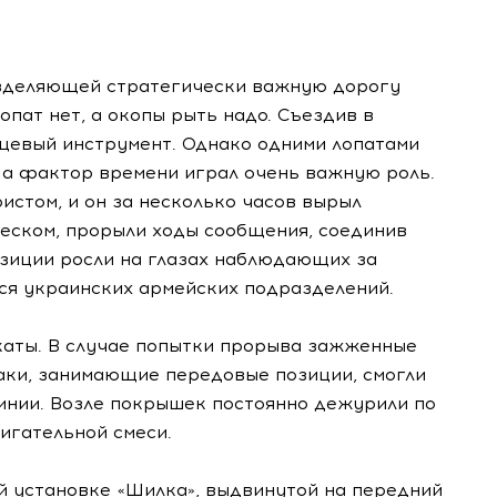
азделяющей стратегически важную дорогу
опат нет, а окопы рыть надо. Съездив в
цевый инструмент. Однако одними лопатами
 а фактор времени играл очень важную роль.
истом, и он за несколько часов вырыл
песком, прорыли ходы сообщения, соединив
зиции росли на глазах наблюдающих за
ся украинских армейских подразделений.
каты. В случае попытки прорыва зажженные
аки, занимающие передовые позиции, смогли
линии. Возле покрышек постоянно дежурили по
игательной смеси.
й установке «Шилка», выдвинутой на передний