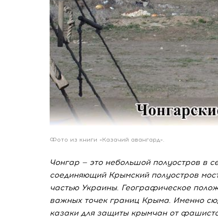
Фото из книги «Казачий авангард».
Чонгар — это небольшой полуостров в с
соединяющий Крымский полуостров мос
частью Украины. Географическое положе
важных точек границ Крыма. Именно сю
казаки для защиты крымчан от фашистс