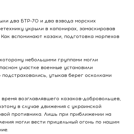
ыли два БТР-70 и два взвода морских
етехнику укрыли в капонирах, замаскировав
 Как вспоминают казаки, подготовка морпехов
 которому небольшими группами могли
опасном участке военные установили
 подстраховались, утыкав берег осколками
о время возглавлявшего казаков-добровольцев,
оэтому в случае движения с украинской
овой противника. Лишь при приближении на
ления могли вести прицельный огонь по нашим
ие.