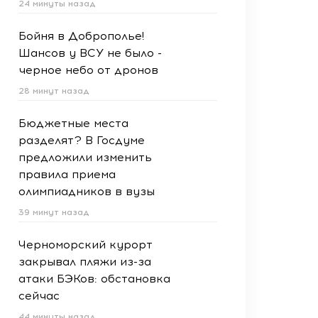
24 минуты назад
Бойня в Доброполье!
Шансов у ВСУ не было -
черное небо от дронов
28 минут назад
Бюджетные места
разделят? В Госдуме
предложили изменить
правила приема
олимпиадников в вузы
39 минут назад
Черноморский курорт
закрывал пляжи из-за
атаки БЭКов: обстановка
сейчас
44 минуты назад