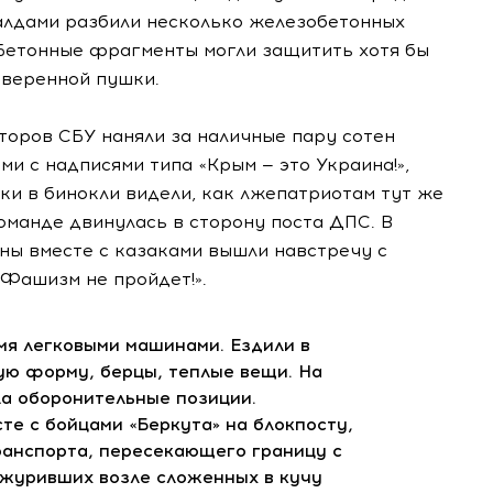
валдами разбили несколько железобетонных
 Бетонные фрагменты могли защитить хотя бы
тверенной пушки.
торов СБУ наняли за наличные пару сотен
и с надписями типа «Крым — это Украина!»,
аки в бинокли видели, как лжепатриотам тут же
команде двинулась в сторону поста ДПС. В
ны вместе с казаками вышли навстречу с
 «Фашизм не пройдет!».
мя легковыми машинами. Ездили в
ю форму, берцы, теплые вещи. На
а оборонительные позиции.
е с бойцами «Беркута» на блокпосту,
ранспорта, пересекающего границу с
ежуривших возле сложенных в кучу