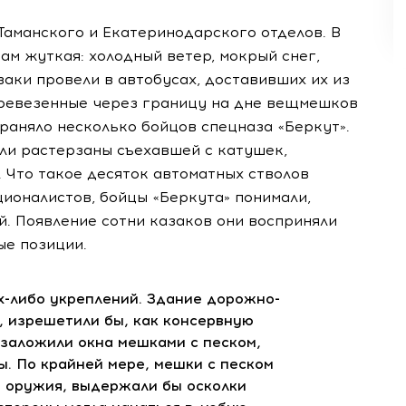
Таманского и Екатеринодарского отделов. В
ам жуткая: холодный ветер, мокрый снег,
аки провели в автобусах, доставивших их из
перевезенные через границу на дне вещмешков
храняло несколько бойцов спецназа «Беркут».
ыли растерзаны съехавшей с катушек,
 Что такое десяток автоматных стволов
ионалистов, бойцы «Беркута» понимали,
. Появление сотни казаков они восприняли
ые позиции.
их-либо укреплений. Здание дорожно-
, изрешетили бы, как консервную
 заложили окна мешками с песком,
ы. По крайней мере, мешки с песком
о оружия, выдержали бы осколки