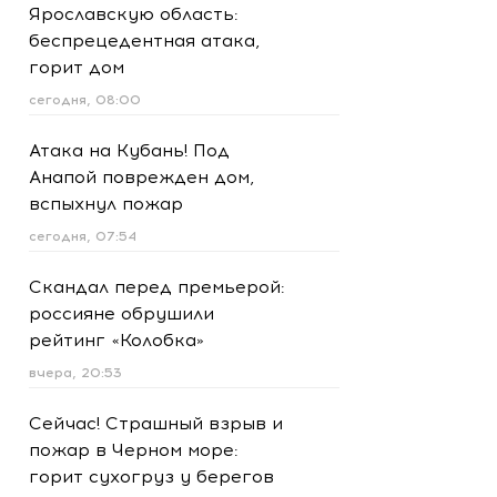
Ярославскую область:
беспрецедентная атака,
горит дом
сегодня, 08:00
Атака на Кубань! Под
Анапой поврежден дом,
вспыхнул пожар
сегодня, 07:54
Скандал перед премьерой:
россияне обрушили
рейтинг «Колобка»
вчера, 20:53
Сейчас! Страшный взрыв и
пожар в Черном море:
горит сухогруз у берегов