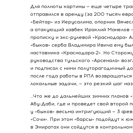
Для полноты картины — еще четыре тр
отправился в аренду (за 200 тысяч евр
«Бейтар» из Иерусалима, опорник Вячес
а атакующий хавбек Ираклий Манелов — 
прописку и
экс-рулевой
«Краснодара» А
«быков» серба Владимира Ивича ему бы
наставника
«Краснодара-2»
. Но Сторож
руководства тульского «Арсенала» возг
и подписал с ними полуторагодичный до
после года работы в РПЛ возвращатьс
локальные задачи, — это резкий шаг наз
…Что же до дальнейших зимних планов «
Абу-Даби
, где и проведет свой второй
у «быков» весьма интригующий — 3 фев
«Сочи». При этом «барсы» подойдут к ю
в Эмиратах они сойдутся в контрольном