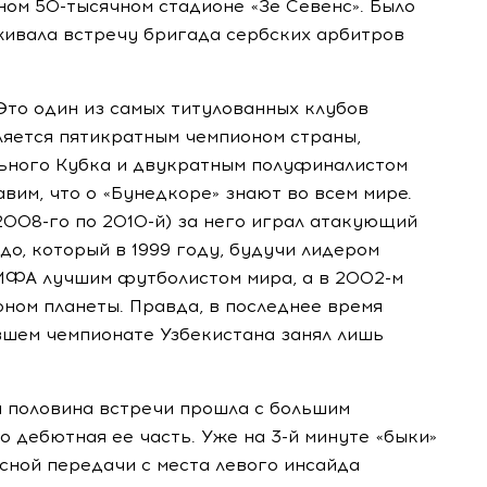
ьном
50-тысячном
стадионе «Зе Севенс». Было
уживала встречу бригада сербских арбитров
Это один из самых титулованных клубов
ляется пятикратным чемпионом страны,
ьного Кубка и двукратным полуфиналистом
вим, что о «Бунедкоре» знают во всем мире.
2008-го
по
2010-й
) за него играл атакующий
до, который в 1999 году, будучи лидером
ФИФА лучшим футболистом мира, а в
2002-м
оном планеты. Правда, в последнее время
вшем чемпионате Узбекистана занял лишь
ая половина встречи прошла с большим
 дебютная ее часть. Уже на
3-й
минуте «быки»
есной передачи с места левого инсайда