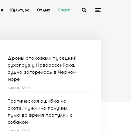
ия
Культура
Отдых
Спорт
Дроны атаковали турецкий
сухогруз у Новороссийска:
судно загорелось в Чёрном
море
вчера, 17:46
Трагическая ошибка на
охоте: мужчина получил
пулю во время прогулки с
собакой
вчера, 17:13