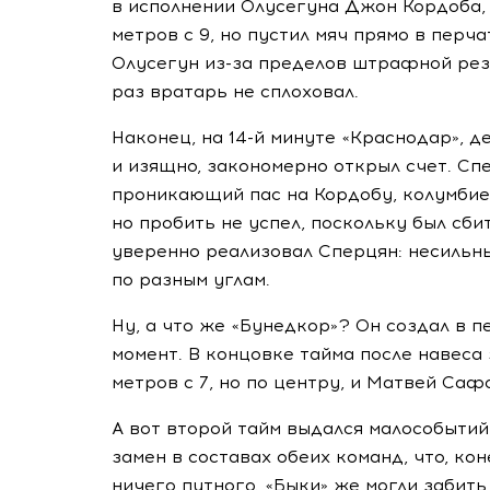
в исполнении Олусегуна Джон Кордоба, 
метров с 9, но пустил мяч прямо в перч
Олусегун
из-за
пределов штрафной резко
раз вратарь не сплоховал.
Наконец, на
14-й
минуте «Краснодар», д
и изящно, закономерно открыл счет. Сп
проникающий пас на Кордобу, колумбиец 
но пробить не успел, поскольку был сб
уверенно реализовал Сперцян: несильн
по разным углам.
Ну, а что же «Бунедкор»? Он создал в 
момент. В концовке тайма после навеса
метров с 7, но по центру, и Матвей Саф
А вот второй тайм выдался малособытий
замен в составах обеих команд, что, кон
ничего путного. «Быки» же могли забит