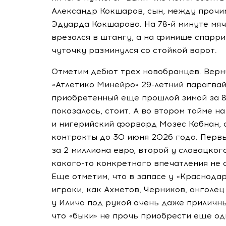
Александр Кокшаров, сын, между прочи
Эдуарда Кокшарова. На
78-й
минуте мяч
врезался в штангу, а на финише спарри
чуточку разминулся со стойкой ворот.
Отметим дебют трех новобранцев. Верн
«Атлетико Минейро»
29-летний
парагвай
приобретенный еще прошлой зимой за 8 
показалось, стоит. А во втором тайме 
и нигерийский форвард Мозес Кобнан, 
контракты до 30 июня 2026 года. Перв
за 2 миллиона евро, второй у словацког
какого-то
конкретного впечатления не с
Еще отметим, что в запасе у «Краснода
игроки, как Ахметов, Черников, анголец
у Илича под рукой очень даже приличны
что «быки» не прочь приобрести еще
од