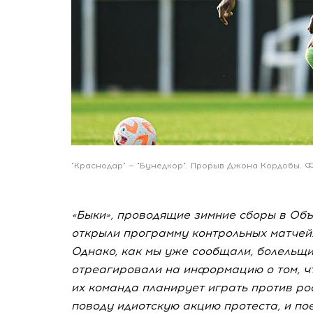
"Краснодар" — "Бунедкор". Прорыв Джона Кордобы. Ф
«Быки», проводящие зимние сборы в Об
открыли программу контрольных матчей.
Однако, как мы уже сообщали, болельщи
отреагировали на информацию о том, чт
их команда планирует играть против ро
поводу идиотскую акцию протеста, и по