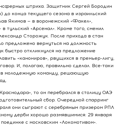
ансферных штриха. Защитник Сергей Бородин
о) до конца текущего сезона в израильский
лав Якимов — в воронежский «Факел»,
в тульский «Арсенал». Кроме того, сменил
лександр Сторожук. После прихода в стан
ло предложено вернуться на должность
ук быстро откликнулся на предложение
лавить «канониров», рвущихся в
премьер-лигу
,
говор. И, полагаю, правильно сделал.
Все-таки
я в молодежную команду, решающую
ад.
Краснодара», то он перебрался в столицу ОАЭ
 подготовительный сбор. Очередной спарринг
раля они сыграют с серебряным призером РПЛ
жному дерби хорошо размявшимися: 29 января
 поединке с московским «Локомотивом».