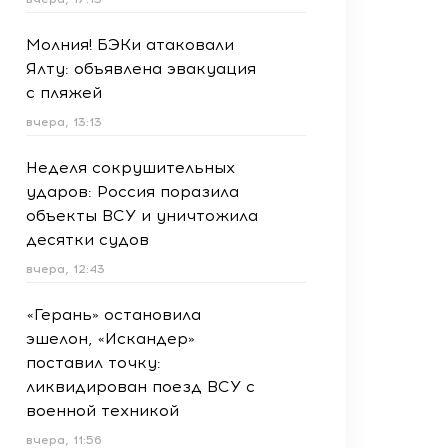
Молния! БЭКи атаковали
Ялту: объявлена эвакуация
с пляжей
вчера, 13:13
Неделя сокрушительных
ударов: Россия поразила
объекты ВСУ и уничтожила
десятки судов
вчера, 12:43
«Герань» остановила
эшелон, «Искандер»
поставил точку:
ликвидирован поезд ВСУ с
военной техникой
вчера, 11:56