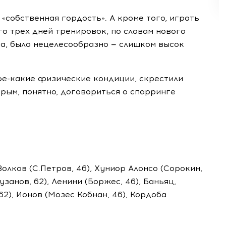
, «собственная гордость». А кроме того, играть
го трех дней тренировок, по словам нового
а, было нецелесообразно — слишком высок
ое-какие
физические кондиции, скрестили
орым, понятно, договориться о спарринге
Волков (С.Петров, 46), Хуниор Алонсо (Сорокин,
Пузанов, 62), Ленини (Боржес, 46), Баньяц,
62), Ионов (Мозес Кобнан, 46), Кордоба