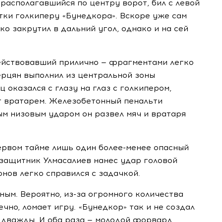
располагавшийся по центру ворот, бил с левой
атки голкиперу «Бунедкора». Вскоре уже сам
 закрутил в дальний угол, однако и на сей
ействовавший прилично — фрагментами легко
ерцян выполнил из центральной зоны
оказался с глазу на глаз с голкипером,
ит вратарем. Железобетонный пенальти
ым низовым ударом он развел мяч и вратаря
первом тайме лишь один
более-менее
опасный
 защитник Улмасалиев нанес удар головой
онов легко справился с задачкой.
ным. Вероятно,
из-за
огромного количества
ечно, ломает игру. «Бунедкор» так и не создал
ь дважды. И оба раза — молодой форвард