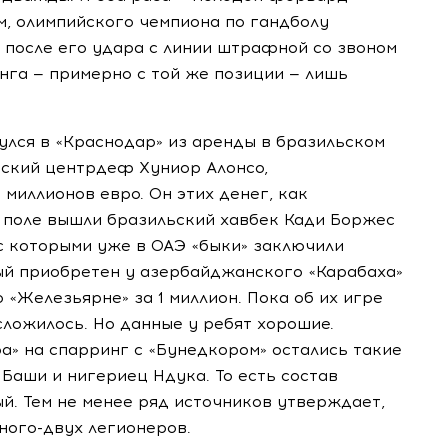
м, олимпийского чемпиона по гандболу
 после его удара с линии штрафной со звоном
нга — примерно с той же позиции — лишь
улся в «Краснодар» из аренды в бразильском
ский центрдеф Хуниор Алонсо,
миллионов евро. Он этих денег, как
на поле вышли бразильский хавбек Кади Боржес
с которыми уже в ОАЭ «быки» заключили
ый приобретен у азербайджанского «Карабаха»
о «Железьярне» за 1 миллион. Пока об их игре
ложилось. Но данные у ребят хорошие.
ра» на спарринг с «Бунедкором» остались такие
 Баши и нигериец Ндука. То есть состав
й. Тем не менее ряд источников утверждает,
ного-двух
легионеров.