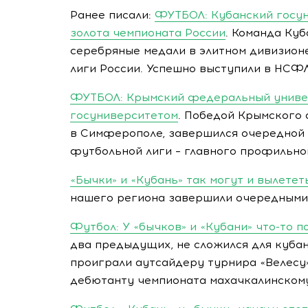
Ранее писали:
ФУТБОЛ: Кубанский госун
золота чемпионата России
. Команда Ку
серебряные медали в элитном дивизион
лиги России. Успешно выступили в НСФЛ
ФУТБОЛ: Крымский федеральный универ
госуниверситетом
. Победой Крымского
в Симферополе, завершился очередной
футбольной лиги – главного профильног
«Бычки» и «Кубань» так могут и вылетет
нашего региона завершили очередными
Футбол: У «бычков» и «Кубани» что-то п
два предыдущих, не сложился для куба
проиграли аутсайдеру турнира «Велесу» 
дебютанту чемпионата махачкалинскому 