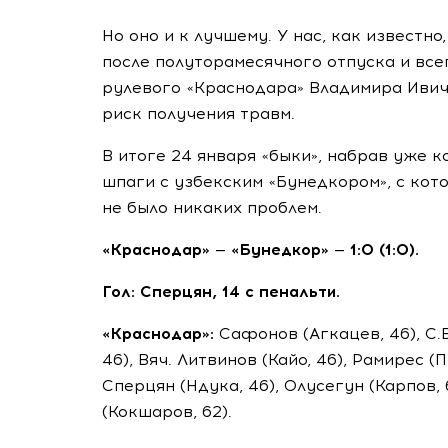
Но оно и к лучшему. У нас, как известно
после полуторамесячного отпуска и все
рулевого «Краснодара» Владимира Ивич
риск получения травм.
В итоге 24 января «быки», набрав уже
к
шпаги с узбекским «Бунедкором», с кот
не было никаких проблем.
«Краснодар» — «Бунедкор» — 1:0 (1:0).
Гол: Сперцян, 14 с пенальти.
«Краснодар»:
Сафонов (Агкацев, 46), С.
46), Вяч. Литвинов (Кайо, 46), Рамирес (
Сперцян (Ндука, 46), Олусегун (Карпов, 
(Кокшаров, 62).