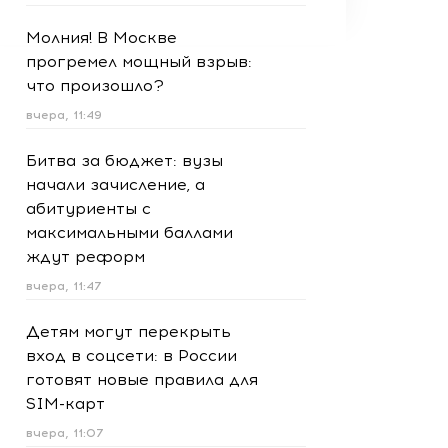
Молния! В Москве
прогремел мощный взрыв:
что произошло?
вчера, 11:49
Битва за бюджет: вузы
начали зачисление, а
абитуриенты с
максимальными баллами
ждут реформ
вчера, 11:47
Детям могут перекрыть
вход в соцсети: в России
готовят новые правила для
SIM-карт
вчера, 11:07