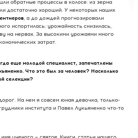
шли обратные процессы в колосе: из зерна
или достаточно хороший. У некоторых наших
центнеров
, а до дождей прогнозировали
ного испортилась: урожайность снизилась,
ву на нервах. За высокими урожаями много
экономических затрат.
огда еще молодой специалист, запечатлены
ьяненко. Что это был за человек? Насколько
ой селекции?
 дорог. На нем я совсем юная девочка, только-
отрудники института и Павел Лукьяненко что-то
имя ученого — святое. Книги, статьи нашего