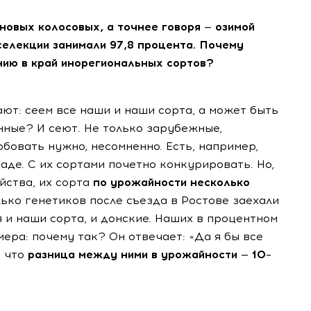
рновых колосовых, а точнее говоря — озимой
елекции занимали 97,8 процента. Почему
нию в край инорегиональных сортов?
т: сеем все наши и наши сорта, а может быть
нные? И сеют. Не только зарубежные,
бовать нужно, несомненно. Есть, например,
аде. С их сортами почетно конкурировать. Но,
йства, их сорта
по урожайности несколько
лько генетиков после съезда в Ростове заехали
 и наши сорта, и донские. Наших в процентном
ра: почему так? Он отвечает: «Да я бы все
у что
разница между ними в урожайности — 10–