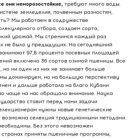
се они неморозостойкие,
требуют много воды.
истеме земледелия, почвенным разностям,
ать? Мы работаем в содружестве
олекулярного отбора, создаем сорта,
окий урожай. Мы стремимся каждый раз
ых не было у предыдущих. На сегодняшний
 занимают 97,8 процента посевных площадей
ений включено 36 сортов озимой пшеницы. Все
 но ни один из них не занимает больше
с мы доминируем, но на большую перспективу
енем и дальше работала на благо Кубани
тво чаще на нас обращало внимание. Наука
осударство ставит перед нами задачи
селекционерам нужны новые генетические
то возможна селекция традиционными методами.
необходимы. Без этого невозможен
х странах приняты пшеничные программы,