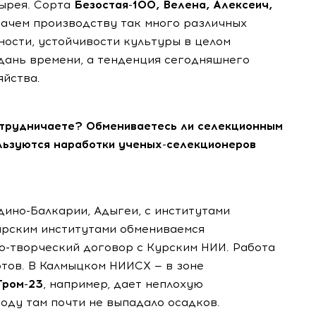
ырея. Сорта
Безостая-100, Велена, Алексеич,
Зачем производству так много различных
ости, устойчивости культуры в целом
 дань времени, а тенденция сегодняшнего
яйства.
трудничаете? Обмениваетесь ли селекционным
льзуются наработки ученых-селекционеров
ино-Балкарии, Адыгеи, с институтами
ирским институтами обмениваемся
о-творческий договор с Курским НИИ. Работа
тов. В Калмыцком НИИСХ — в зоне
Гром-23
, например, дает неплохую
году там почти не выпадало осадков.