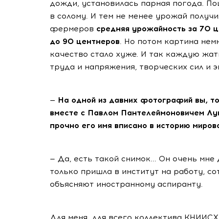
дожди, установилась парная погода. По
в солому. И тем не менее урожай получ
фермеров
средняя урожайность за 70 
до 90 центнеров
. Но потом картина нем
качество стало хуже. И так каждую жат
труда и напряжения, творческих сил и 
— На одной из давних фотографий вы, т
вместе с Павлом Пантелеймоновичем Лук
прочно его имя вписано в историю миров
— Да, есть такой снимок... Он очень мне
только пришла в институт на работу, с
объясняют иностранному аспиранту.
Для меня, для всего коллектива КНИИСХ 