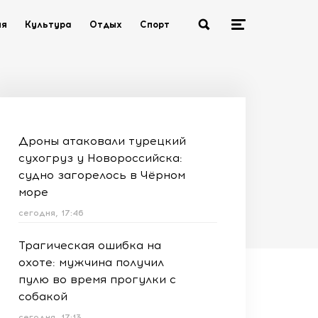
ия
Культура
Отдых
Спорт
Дроны атаковали турецкий
сухогруз у Новороссийска:
судно загорелось в Чёрном
море
сегодня, 17:46
Трагическая ошибка на
охоте: мужчина получил
пулю во время прогулки с
собакой
сегодня, 17:13