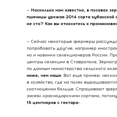
— Насколько нам известно, в посевах зе
пшеницы урожая-2014 сорта кубанской с
не сто? Как вы относитесь к проникнове
— Сейчас некоторые фермеры рассуждаю
попробовать другие, например иностра
но и новинки селекционеров России. Про
центры селекции в Ставрополе, Зерногр
по данным министерства сельского хозя
ниже, чем наши
. Вот еще пример: неско
в хозяйство, где на полях выращиваются
соотношении больше. Спрашивают ферме
засеял краснодарскими сортами, потом
15 центнеров с гектара
».