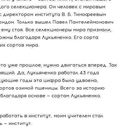
дого селекционера. Он человек с мировым
 с директором института В. Б. Тимофеевым
ондон. Только вышел Павел Пантелеймонович
 ему стоя. Все селекционеры мира признали,
ожны благодаря Лукьяненко. Его сорта
их сортов мира.
то уже прошлое, нужно двигаться вперед. Так
нящий. Да, Лукьяненко работал 43 года
ледующие годы эта цифра была удвоена,
сортов озимой пшеницы. Всего за историю
о благодаря основе — сортам Лукьяненко.
 работать в институт, моим учителем стал
 — институт.