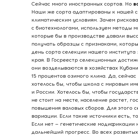
Сейчас много иностранных сортов. Но
в
Наши же сорта адаптированы к нашей с
климатическим условиям. Зачем рисков
с биотехнологами, используем методы м
которые бы в производстве давали выс
получать образцы с признаками, котор
день сорта селекции нашего института
края. В Госреестр селекционных достиж
они возделываются в хозяйствах Кубани,
15 процентов озимого клина. Да, сейча
хотелось бы, чтобы школа с мировым им
и России. Хотелось бы, чтобы государс
не стоит на месте, население растет, г
повышения валовых сборов. Для этого 
вариации. Если такие источники есть, 
Если нет — генетические модификации 
дальнейший прогресс. Во всех развиты