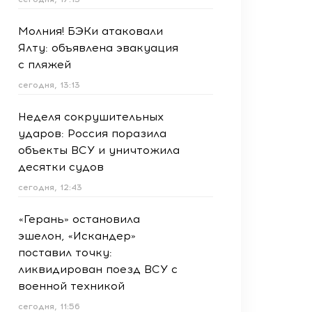
Молния! БЭКи атаковали
Ялту: объявлена эвакуация
с пляжей
сегодня, 13:13
Неделя сокрушительных
ударов: Россия поразила
объекты ВСУ и уничтожила
десятки судов
сегодня, 12:43
«Герань» остановила
эшелон, «Искандер»
поставил точку:
ликвидирован поезд ВСУ с
военной техникой
сегодня, 11:56