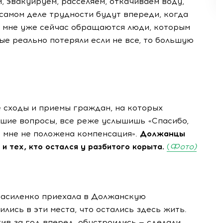
м, эвакуируем, расселяем, откачиваем воду,
 самом деле трудности будут впереди, когда
о мне уже сейчас обращаются люди, которым
ые реально потеряли если не все, то большую
 сходы и приемы граждан, на которых
вшие вопросы, все реже услышишь «Спасибо,
у мне не положена компенсация».
Должанцы
 и тех, кто остался у разбитого корыта.
(
Фото)
Василенко приехала в Должанскую
ились в эти места, что остались здесь жить.
ив за год вперед, обустроились — сделали