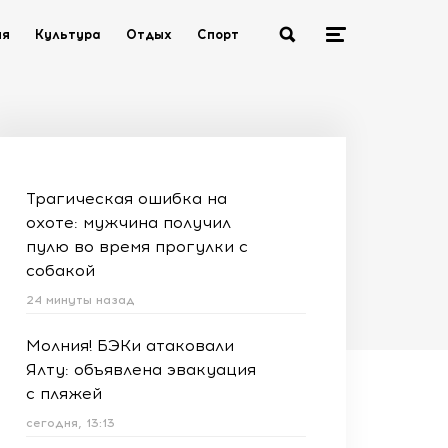
ия
Культура
Отдых
Спорт
Трагическая ошибка на
охоте: мужчина получил
пулю во время прогулки с
собакой
24 минуты назад
Молния! БЭКи атаковали
Ялту: объявлена эвакуация
с пляжей
сегодня, 13:13