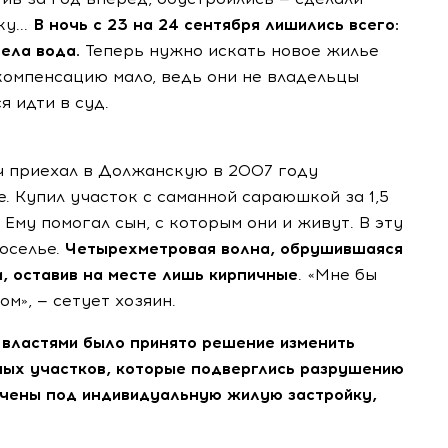
у...
В ночь с 23 на 24 сентября лишились всего:
ъела вода.
Теперь нужно искать новое жилье
 компенсацию мало, ведь они не владельцы
я идти в суд.
ч приехал в Должанскую в 2007 году
е. Купил участок с саманной сараюшкой за 1,5
 Ему помогал сын, с которым они и живут. В эту
оселье.
Четырехметровая волна, обрушившаяся
, оставив на месте лишь кирпичные
. «Мне бы
м», — сетует хозяин.
 властями было принято решение изменить
ных участков, которые подверглись разрушению
ачены под индивидуальную жилую застройку,