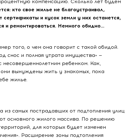
-процентную компенсацию. Сколько лет будем
тся: кто свое жилье не благоустраивал,
т сертификаты и кусок земли у них останется,
ся и ремонтироваться. Немного обидно...
ер того, о чем она говорит с такой обидой.
од снос и полная утрата имущества» —
с несовершеннолетним ребенком. Как,
с они вынуждены жить у знакомых, пока
ебе жилье.
на из самых пострадавших от подтопления улиц
е от основного жилого массива. По решению
 территорий, для которых будет изменен
ачения». Расширение зоны подтопления