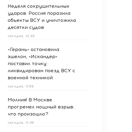
Неделя сокрушительных
ударов: Россия поразила
объекты ВСУ и уничтожила
десятки судов
сегодня, 12:43
«Герань» остановила
эшелон, «Искандер»
поставил точку:
ликвидирован поезд ВСУ с
военной техникой
сегодня, 11:56
Молния! В Москве
прогремел мощный взрыв:
что произошло?
сегодня, 11:49