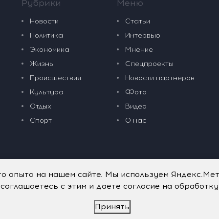
Рубрики
Меню
Новости
Статьи
Политика
Интервью
Экономика
Мнение
Жизнь
Спецпроекты
Происшествия
Новости партнеров
Культура
Фото
Отдых
Видео
Спорт
О нас
го опыта на нашем сайте. Мы используем Яндекс.Ме
 соглашаетесь с этим и даете согласие на обработк
Принять
дательные технологии
.
Политика обработки персональных данных
.
имого портала vkpress.ru, а также на исходные данные, включая т