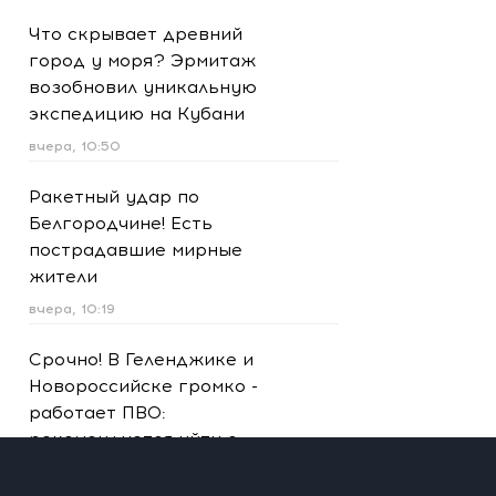
Что скрывает древний
город у моря? Эрмитаж
возобновил уникальную
экспедицию на Кубани
вчера, 10:50
Ракетный удар по
Белгородчине! Есть
пострадавшие мирные
жители
вчера, 10:19
Срочно! В Геленджике и
Новороссийске громко -
работает ПВО:
рекомендуется уйти с
пляжей