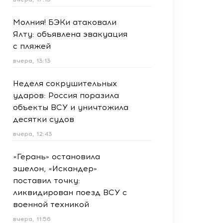
Молния! БЭКи атаковали
Ялту: объявлена эвакуация
с пляжей
вчера, 13:13
Неделя сокрушительных
ударов: Россия поразила
объекты ВСУ и уничтожила
десятки судов
вчера, 12:43
«Герань» остановила
эшелон, «Искандер»
поставил точку:
ликвидирован поезд ВСУ с
военной техникой
вчера, 11:56