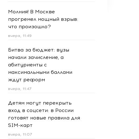
Молния! В Москве
прогремел мощный взрыв:
что произошло?
вчера, 11:49
Битва за бюджет: вузы
начали зачисление, а
абитуриенты с
максимальными баллами
ждут реформ
вчера, 11:47
Детям могут перекрыть
вход в соцсети: в России
готовят новые правила для
SIM-карт
вчера, 11:07