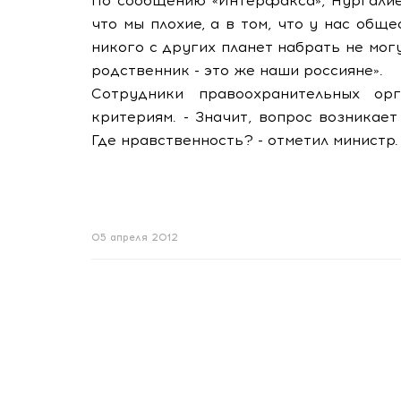
По сообщению «Интерфакса», Нургалиев
что мы плохие, а в том, что у нас общ
никого с других планет набрать не мо
родственник - это же наши россияне».
Сотрудники правоохранительных ор
критериям. - Значит, вопрос возникае
Где нравственность? - отметил министр.
05 апреля 2012