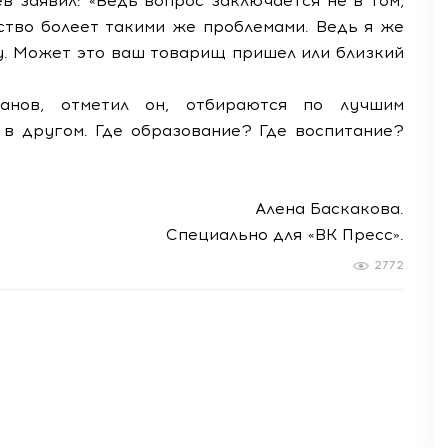
 заявил: «Ведь вопрос заключается не в том,
ество болеет такими же проблемами. Ведь я же
гу. Может это ваш товарищ пришел или близкий
ганов, отметил он, отбираются по лучшим
т в другом. Где образование? Где воспитание?
Алена Баскакова.
Специально для «ВК Пресс».
2772