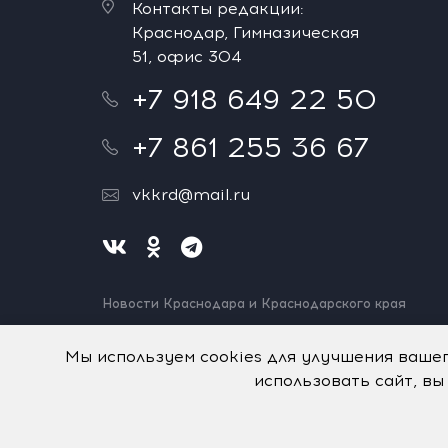
Контакты редакции:
Краснодар, Гимназическая
51, офис 304
+7 918 649 22 50
+7 861 255 36 67
vkkrd@mail.ru
Новости Краснодара и Краснодарского края
Нашли ошибку? Выделите и нажмите Ctrl+Enter.
Спасибо!
Мы используем cookies для улучшения ваше
использовать сайт, вы
На информационном ресурсе применяются
рекомен
© Авторское право на систему визуализации содерж