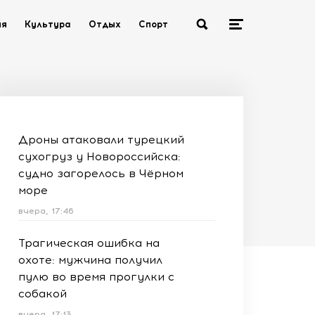
ия
Культура
Отдых
Спорт
Дроны атаковали турецкий
сухогруз у Новороссийска:
судно загорелось в Чёрном
море
вчера, 17:46
Трагическая ошибка на
охоте: мужчина получил
пулю во время прогулки с
собакой
вчера, 17:13