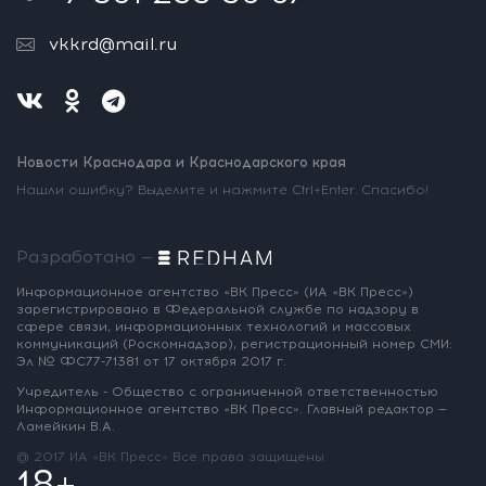
vkkrd@mail.ru
Новости Краснодара и Краснодарского края
Нашли ошибку? Выделите и нажмите Ctrl+Enter. Спасибо!
Разработано —
Информационное агентство «ВК Пресс»
(ИА «ВК Пресс»)
зарегистрировано
в Федеральной службе по надзору
в
сфере связи, информационных
технологий и массовых
коммуникаций
(Роскомнадзор),
регистрационный номер СМИ:
Эл № ФС77-71381
от 17 октября 2017 г.
Учредитель - Общество с ограниченной
ответственностью
Информационное
агентство «ВК Пресс».
Главный редактор —
Ламейкин В.А.
@ 2017 ИА «ВК Пресс»
Все права защищены
18+