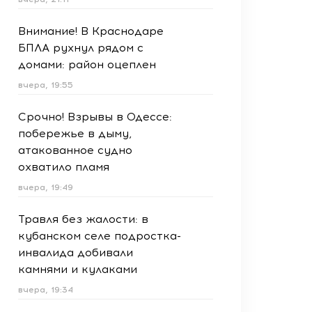
Внимание! В Краснодаре
БПЛА рухнул рядом с
домами: район оцеплен
вчера, 19:55
Срочно! Взрывы в Одессе:
побережье в дыму,
атакованное судно
охватило пламя
вчера, 19:49
Травля без жалости: в
кубанском селе подростка-
инвалида добивали
камнями и кулаками
вчера, 19:34