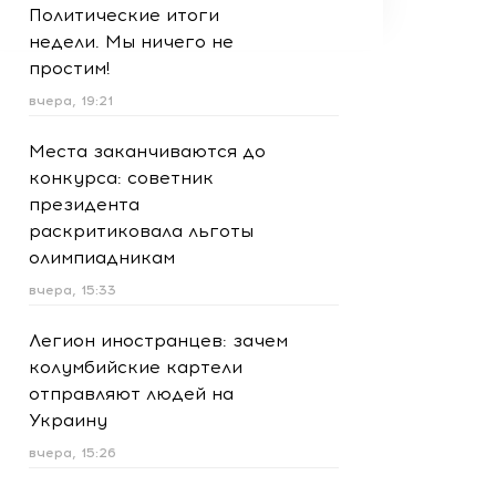
Политические итоги
недели. Мы ничего не
простим!
вчера, 19:21
Места заканчиваются до
конкурса: советник
президента
раскритиковала льготы
олимпиадникам
вчера, 15:33
Легион иностранцев: зачем
колумбийские картели
отправляют людей на
Украину
вчера, 15:26