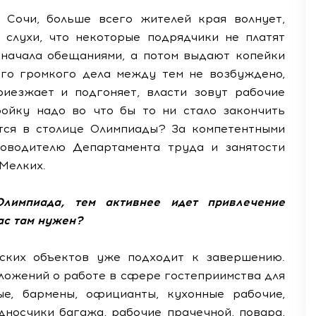
 Сочи, больше всего жителей края волнует,
 слухи, что некоторые подрядчики не платят
сначала обещаниями, а потом выдают копейки
ого громкого дела между тем не возбуждено,
риезжает и подгоняет, власти зовут рабочие
ойку надо во что бы то ни стало закончить
тся в столице Олимпиады? За компетентными
ководителю Департамента труда и занятости
Мелких.
лимпиада, тем активнее идет привлечение
ас там нужен?
йских объектов уже подходит к завершению.
ложений о работе в сфере гостеприимства для
е, бармены, официанты, кухонные рабочие,
дносчики багажа, рабочие прачечной, повара,