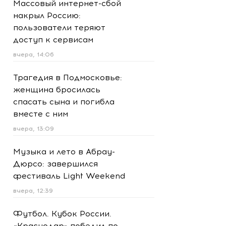
Массовый интернет-сбой
накрыл Россию:
пользователи теряют
доступ к сервисам
вчера, 14:06
Трагедия в Подмосковье:
женщина бросилась
спасать сына и погибла
вместе с ним
вчера, 13:09
Музыка и лето в Абрау-
Дюрсо: завершился
фестиваль Light Weekend
вчера, 12:39
Футбол. Кубок России.
«Краснодар» победил по