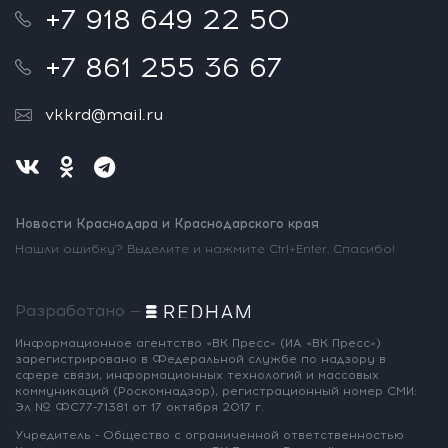
+7 918 649 22 50
+7 861 255 36 67
vkkrd@mail.ru
Новости Краснодара и Краснодарского края
Нашли ошибку? Выделите и нажмите Ctrl+Enter. Спасибо!
Разработано —
Информационное агентство «ВК Пресс»
(ИА «ВК Пресс»)
зарегистрировано
в Федеральной службе по надзору
в
сфере связи, информационных
технологий и массовых
коммуникаций
(Роскомнадзор),
регистрационный номер СМИ:
Эл № ФС77-71381
от 17 октября 2017 г.
Учредитель - Общество с ограниченной
ответственностью