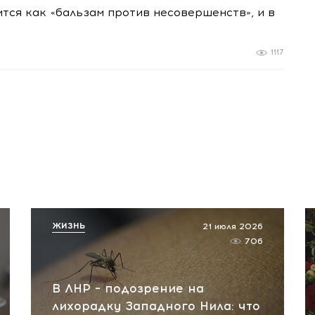
ится как «бальзам против несовершенств», и в
1117
ЖИЗНЬ
21 июля 2026
706
В ЛНР – подозрение на
лихорадку Западного Нила: что