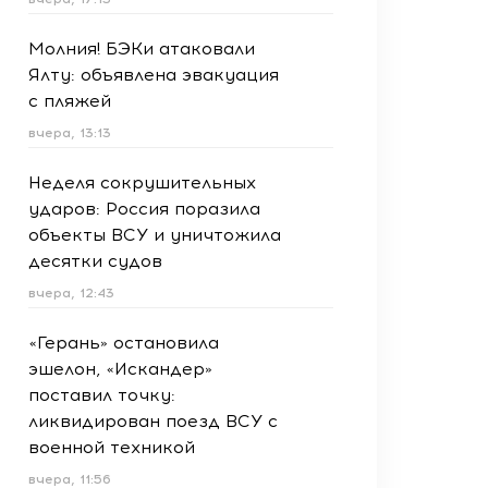
Молния! БЭКи атаковали
Ялту: объявлена эвакуация
с пляжей
вчера, 13:13
Неделя сокрушительных
ударов: Россия поразила
объекты ВСУ и уничтожила
десятки судов
вчера, 12:43
«Герань» остановила
эшелон, «Искандер»
поставил точку:
ликвидирован поезд ВСУ с
военной техникой
вчера, 11:56