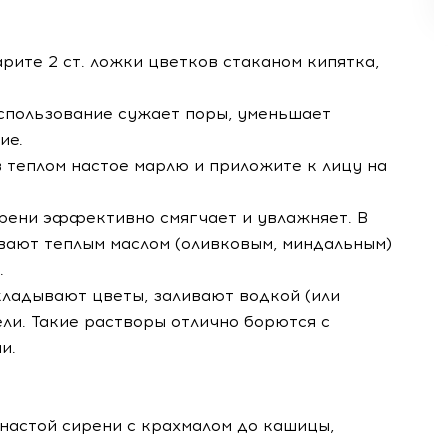
арите 2 ст. ложки цветков стаканом кипятка,
использование сужает поры, уменьшает
ие.
 теплом настое марлю и приложите к лицу на
ирени эффективно смягчает и увлажняет. В
вают теплым маслом (оливковым, миндальным)
.
укладывают цветы, заливают водкой (или
дели. Такие растворы отлично борются с
и.
 настой сирени с крахмалом до кашицы,