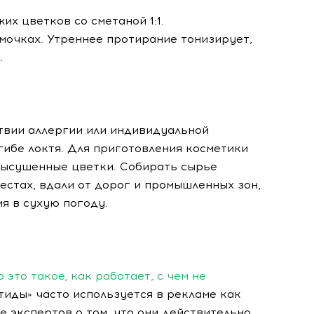
их цветков со сметаной 1:1.
рмочках. Утреннее протирание тонизирует,
.
твии аллергии или индивидуальной
гибе локтя. Для приготовления косметики
 высушенные цветки. Собирать сырье
естах, вдали от дорог и промышленных зон,
я в сухую погоду.
 это такое, как работает, с чем не
птиды» часто используется в рекламе как
е экспертов о том, что они действительно