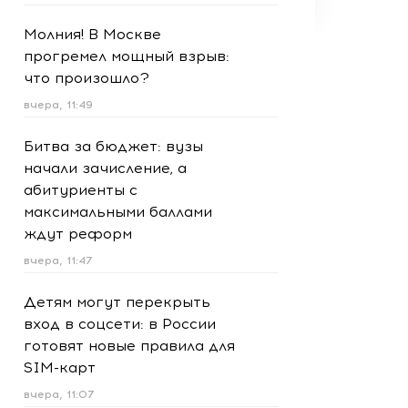
Молния! В Москве
прогремел мощный взрыв:
что произошло?
вчера, 11:49
Битва за бюджет: вузы
начали зачисление, а
абитуриенты с
максимальными баллами
ждут реформ
вчера, 11:47
Детям могут перекрыть
вход в соцсети: в России
готовят новые правила для
SIM-карт
вчера, 11:07