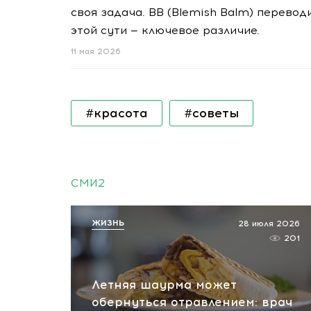
своя задача. BB (Blemish Balm) перевод
этой сути — ключевое различие.
11 мая 2026
#красота
#советы
СМИ2
ЖИЗНЬ
28 июля 2026
201
Летняя шаурма может
обернуться отравлением: врач