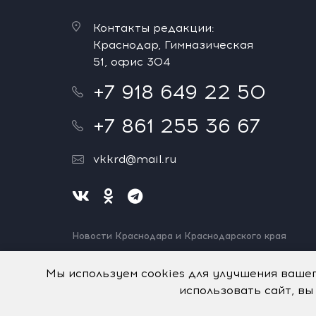
Контакты редакции:
Краснодар, Гимназическая
51, офис 304
+7 918 649 22 50
+7 861 255 36 67
vkkrd@mail.ru
Новости Краснодара и Краснодарского края
Нашли ошибку? Выделите и нажмите Ctrl+Enter.
Спасибо!
Мы используем cookies для улучшения ваше
использовать сайт, вы