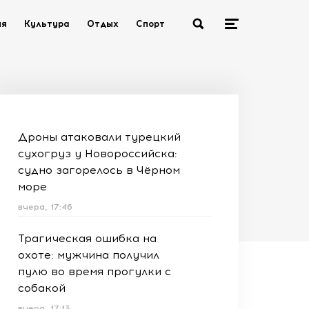
ия
Культура
Отдых
Спорт
Дроны атаковали турецкий
сухогруз у Новороссийска:
судно загорелось в Чёрном
море
вчера, 17:46
Трагическая ошибка на
охоте: мужчина получил
пулю во время прогулки с
собакой
вчера, 17:13