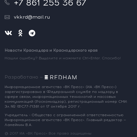
+7 861 255 36 67
vkkrd@mail.ru
Новости Краснодара и Краснодарского края
Нашли ошибку? Выделите и нажмите Ctrl+Enter. Спасибо!
Разработано —
Информационное агентство «ВК Пресс»
(ИА «ВК Пресс»)
зарегистрировано
в Федеральной службе по надзору
в
сфере связи, информационных
технологий и массовых
коммуникаций
(Роскомнадзор),
регистрационный номер СМИ:
Эл № ФС77-71381
от 17 октября 2017 г.
Учредитель - Общество с ограниченной
ответственностью
Информационное
агентство «ВК Пресс».
Главный редактор —
Ламейкин В.А.
@ 2017 ИА «ВК Пресс»
Все права защищены