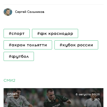
Сергей Сальников
#спорт
#фк краснодар
#акрон тольятти
#кубок россии
#футбол
СМИ2
СПОРТ
6 августа 2026
285