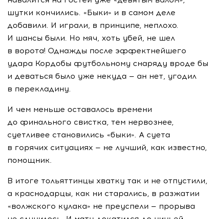
шутки кончились. «Быки» и в самом деле
добавили. И играли, в принципе, неплохо.
И шансы были. Но мяч, хоть убей, не шел
в ворота! Однажды после эффектнейшего
удара Кордобы футбольному снаряду вроде бы
и деваться было уже некуда — ан нет, угодил
в перекладину.
И чем меньше оставалось времени
до финального свистка, тем нервознее,
суетливее становились «быки». А суета
в горячих ситуациях — не лучший, как известно,
помощник.
В итоге тольяттинцы хватку так и не отпустили,
а краснодарцы, как ни старались, в разжатии
«волжского кулака» не преуспели — прорыва
не случилось. И матч докатился до ничьей.