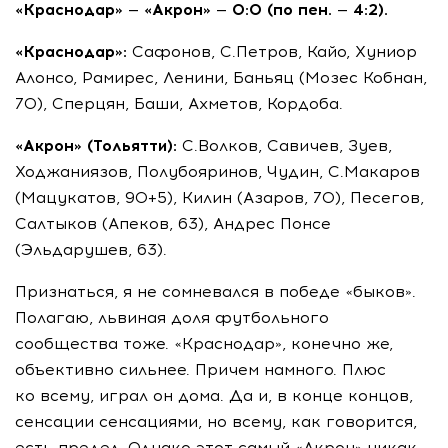
«Краснодар» — «Акрон» — 0:0 (по пен. — 4:2).
«Краснодар»:
Сафонов, С.Петров, Кайо, Хуниор
Алонсо, Рамирес, Ленини, Баньяц (Мозес Кобнан,
70), Сперцян, Баши, Ахметов, Кордоба.
«Акрон» (Тольятти):
С.Волков, Савичев, Зуев,
Ходжаниязов, Полубояринов, Чудин, С.Макаров
(Мацукатов, 90+5), Килин (Азаров, 70), Песегов,
Салтыков (Апеков, 63), Андрес Понсе
(Эльдарушев, 63).
Признаться, я не сомневался в победе «быков».
Полагаю, львиная доля футбольного
сообщества тоже. «Краснодар», конечно же,
объективно сильнее. Причем намного. Плюс
ко всему, играл он дома. Да и, в конце концов,
сенсации сенсациями, но всему, как говорится,
есть предел. Однако этот самый «Акрон» никак