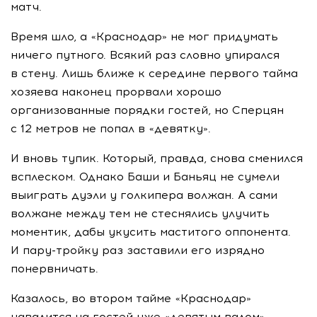
матч.
Время шло, а «Краснодар» не мог придумать
ничего путного. Всякий раз словно упирался
в стену. Лишь ближе к середине первого тайма
хозяева наконец прорвали хорошо
организованные порядки гостей, но Сперцян
с 12 метров не попал в «девятку».
И вновь тупик. Который, правда, снова сменился
всплеском. Однако Баши и Баньяц не сумели
выиграть дуэли у голкипера волжан. А сами
волжане между тем не стеснялись улучить
моментик, дабы укусить маститого оппонента.
И
пару-тройку
раз заставили его изрядно
понервничать.
Казалось, во втором тайме «Краснодар»
навалится на гостей уже «девятым валом»,