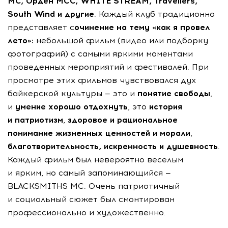
MC, Орден МСС, WHITE STREAM, Travellers,
South Wind и другие
. Каждый клуб традиционно
представляет с
очинение на тему «как я провел
лето»:
небольшой фильм (видео или подборку
фотографий) с самыми яркими моментами
проведенных мероприятий и фестивалей. При
просмотре этих фильмов чувствовался дух
байкерской культуры — это и
понятие свободы
,
и
умение хорошо отдохнуть
, это
история
и патриотизм
,
здоровое и рациональное
понимание жизненных ценностей и морали
,
благотворительность, искренность и душевность
.
Каждый фильм был невероятно веселым
и ярким, но самый запоминающийся —
BLACKSMITHS MC. Очень патриотичный
и социальный сюжет был смонтирован
профессионально и художественно.