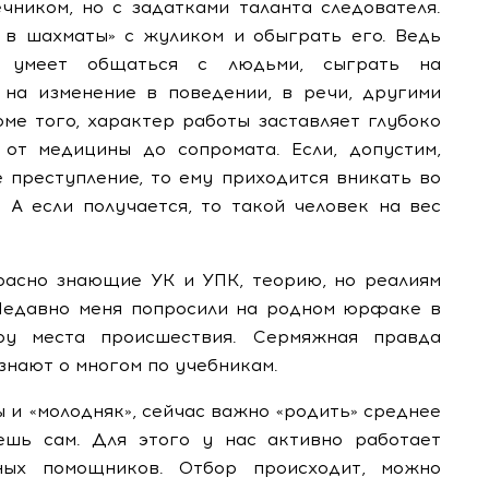
чником, но с задатками таланта следователя.
 в шахматы» с жуликом и обыграть его. Ведь
й умеет общаться с людьми, сыграть на
 на изменение в поведении, в речи, другими
оме того, характер работы заставляет глубоко
от медицины до сопромата. Если, допустим,
 преступление, то ему приходится вникать во
 А если получается, то такой человек на вес
красно знающие УК и УПК, теорию, но реалиям
 Недавно меня попросили на родном юрфаке в
ру места происшествия. Сермяжная правда
знают о многом по учебникам.
 и «молодняк», сейчас важно «родить» среднее
аешь сам. Для этого у нас активно работает
нных помощников. Отбор происходит, можно