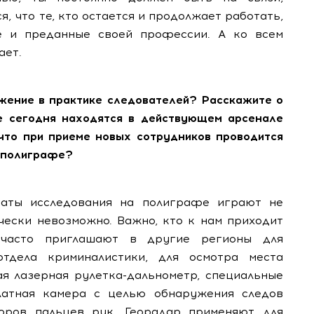
, что те, кто остается и продолжает работать,
е и преданные своей профессии. А ко всем
ает.
ужение в практике следователей? Расскажите о
ые сегодня находятся в действующем арсенале
 что при приеме новых сотрудников проводится
 полиграфе?
таты исследования на полиграфе играют не
чески невозможно. Важно, кто к нам приходит
 часто приглашают в другие регионы для
отдела криминалистики, для осмотра места
ая лазерная рулетка-дальнометр, специальные
латная камера с целью обнаружения следов
зоров пальцев рук. Георадар применяют для