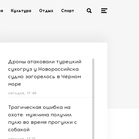
ия
Культура
Отдых
Спорт
Дроны атаковали турецкий
сухогруз у Новороссийска:
судно загорелось в Чёрном
море
сегодня, 17:46
Трагическая ошибка на
охоте: мужчина получил
пулю во время прогулки с
собакой
сегодня, 17:13