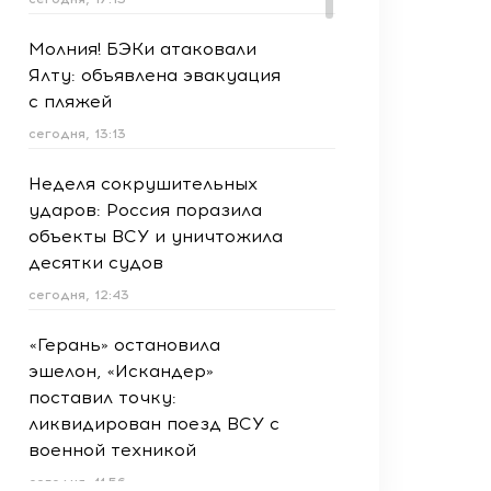
Молния! БЭКи атаковали
Ялту: объявлена эвакуация
с пляжей
сегодня, 13:13
Неделя сокрушительных
ударов: Россия поразила
объекты ВСУ и уничтожила
десятки судов
сегодня, 12:43
«Герань» остановила
эшелон, «Искандер»
поставил точку:
ликвидирован поезд ВСУ с
военной техникой
сегодня, 11:56