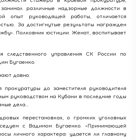
должности стажера в краевой прокуратуре,
 занимал различные надзорные должности в
ой опыт руководящей работы, отличается
стью. За достигнутые результаты награжден
жбу». Полковник юстиции. Женат, воспитывает
я следственного управления СК России по
им Бугаенко.
нают давно.
я прокуратуры до заместителя руководителя
ным руководством на Кубани в последние годы
вные дела…
дровых перестановках, о громких уголовных
еседуем с Вадимом Бугаенко. «Принимающей
росы личного характера: удается ли главному