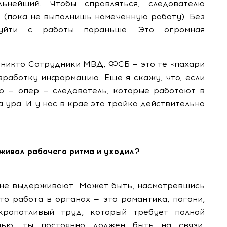
ьнейший. Чтобы справляться, следователю
… (пока не выполнишь намеченную работу). Без
йти с работы пораньше. Это огромная
в никто Сотрудники МВД, ФСБ — это те «пахари
азработку информацию. Еще я скажу, что, если
ор — опер — следователь, которые работают в
 ура. И у нас в крае эта тройка действительно
рживал рабочего ритма и уходил?
е не выдерживают. Может быть, насмотревшись
то работа в органах — это романтика, погони,
кропотливый труд, который требует полной
чью, ты постоянно должен быть на связи,