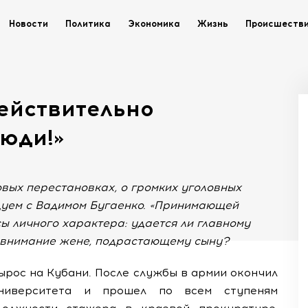
Новости
Политика
Экономика
Жизнь
Происшеств
ействительно
юди!»
вых перестановках, о громких уголовных
дуем с Вадимом Бугаенко. «Принимающей
ы личного характера: удается ли главному
 внимание жене, подрастающему сыну?
вырос на Кубани. После службы в армии окончил
ниверситета и прошел по всем ступеням