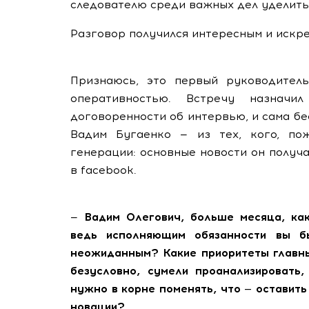
следователю среди важных дел уделит
Разговор получился интересным и искр
Признаюсь, это первый руководитель
оперативностью. Встречу назна
договоренности об интервью, и сама бес
Вадим Бугаенко — из тех, кого, по
генерации: основные новости он получ
в facebook.
—
Вадим Олегович, больше месяца, ка
ведь исполняющим обязанности вы б
неожиданным? Какие приоритеты главны
безусловно, сумели проанализировать
нужно в корне поменять, что — оставит
новации?