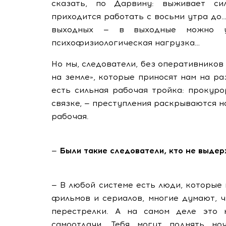
сказать, по Дарвину: выживает сил
приходится работать с восьми утра до
выходных — в выходные можно у
психофизиологическая нагрузка…
Но мы, следователи, без оперативнико
на земле», которые приносят нам на р
есть сильная рабочая тройка: прокур
связке, — преступления раскрываются на
рабочая.
—
Были такие следователи, кто не выде
— В любой системе есть люди, которы
фильмов и сериалов, многие думают, ч
перестрелки. А на самом деле это 
самоотдачи. Тебя могут поднять но