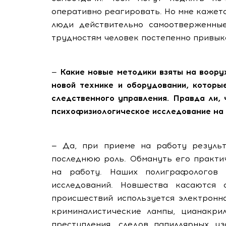
оперативно реагировать. Но мне кажется
люди действительно самоотверженны
трудностям человек постепенно привык
—
Какие новые методики взяты на воор
новой технике и оборудовании, котор
следственного управления. Правда ли,
психофизиологическое исследование на
— Да, при приеме на работу резуль
последнюю роль. Обмануть его практи
на работу. Наших полиграфологов
исследований. Новшества касаются 
происшествий используется электронн
криминалистические лампы, цианакри
преступления, следов папиллярных у