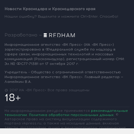
Новости Краснодара и Краснодарского края
Нашли ошибку? Выделите и нажмите Ctrl+Enter. Спасибо!
Разработано —
Информационное агентство «ВК Пресс»
(ИА «ВК Пресс»)
зарегистрировано
в Федеральной службе по надзору
в
сфере связи, информационных
технологий и массовых
коммуникаций
(Роскомнадзор),
регистрационный номер СМИ:
Эл № ФС77-71381
от 17 октября 2017 г.
Учредитель - Общество с ограниченной
ответственностью
Информационное
агентство «ВК Пресс».
Главный редактор —
Ламейкин В.А.
@ 2017 ИА «ВК Пресс»
Все права защищены
18+
На информационном ресурсе применяются
рекомендательные
технологии
.
Политика обработки персональных данных
.
©
Авторское право на систему визуализации содержимого
портала vkpress.ru, а также на исходные данные, включая
тексты, фотографии, аудио и видеоматериалы, графические
изображения, иные произведения и товарные знаки