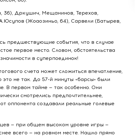
, 36), Дркушич, Мещанинов, Терехов,
 А.Юсупов (Жоаозиньо, 64), Сарвели (Батырев,
ись предшествующие события, что в случае
стое первое место. Словом, обстоятельства
значимости в суперпоединок!
 итогового счета может сложиться впечатление,
о это не так. До
57-й
минуты «барсы» были
. В первом тайме — так особенно. Они
нически смотрелись предпочтительнее,
е от оппонента создавали реальные голевые
нцев — при общем высоком уровне игры —
снее всего — на ровном месте. Нашло прямо