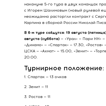
накануне
5-го
тура в двух командах про
с Игорем Шалимовым (новый рулевой еще
неожиданно расторгли контракт с Серг
Карпина в сборной России Николай Писа
В
6-м
туре сойдутся: 19 августа (пятница
августа (суббота)
— «Урал» — Пари НН» — 
«Динамо» — «Спартак» — 17.30, «Ростов» 
ЦСКА — «Ахмат» — 15.00, «Зенит» — «Торп
20.00.
Турнирное положение:
1. Спартак — 13 очков
2. Зенит — 11
3. Ростов — 11