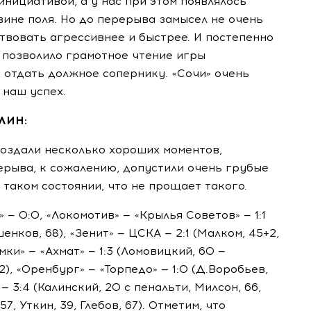
инициативой, а у нас при этом появлялось
ине поля. Но до перерыва замысел не очень
ствовать агрессивнее и быстрее. И постепенно
 позволило грамотное чтение игры
т отдать должное сопернику. «Сочи» очень
 наш успех.
ИЛИН:
Создали несколько хороших моментов,
рерыва, к сожалению, допустили очень грубые
 таком состоянии, что не прощает такого.
 — 0:0, «Локомотив» — «Крылья Советов» — 1:1
енков, 68), «Зенит» — ЦСКА — 2:1 (Малком, 45+2,
мки» — «Ахмат» — 1:3 (Ломовицкий, 60 —
), «Оренбург» — «Торпедо» — 1:0 (Д.Воробьев,
— 3:4 (Калинский, 20 с пенальти, Милсон, 66,
57, Уткин, 39, Глебов, 67). Отметим, что