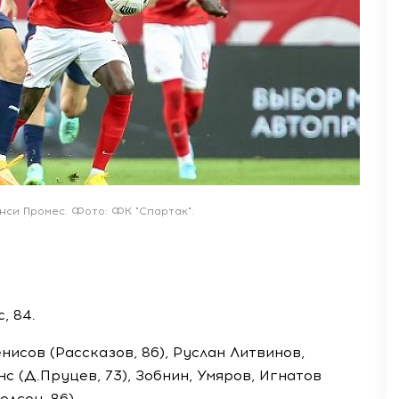
инси Промес. Фото: ФК "Спартак".
, 84.
нисов (Рассказов, 86), Руслан Литвинов,
с (Д.Пруцев, 73), Зобнин, Умяров, Игнатов
олсон, 86).