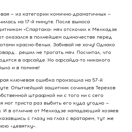
вая — из категории
комично-драматичных
—
чилась на
17-й
минуте. После выноса
итником «Спартака» мяч отскочил к Мелкадзе.
от оказался в полнейшем одиночестве перед
ротами
красно-белых
. Забивай не хочу! Однако
вард… решил не трогать мяч. Посчитал, что
одится в офсайде. Но
офсайда-то
никакого
было и в помине!
рая ключевая ошибка произошла на
57-й
уте. Опытнейший защитник сочинцев Терехов
обственной штрафной ни с того ни с сего
я мог триста раз выбить его куда угодно —
. И в отличие от Мелкадзе нападающий хозяев
казавшись с глазу на глаз с вратарем, тут же
юю «девятку».