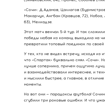
«Сочи»: Д.Адамов, Цаллагов (Бурмистров
Макарчук, Ангбан (Кравцов, 72), Нобоа,
63), Мелкадзе.
Этот матч венчал
5-й
тур. И так сложил
победы любая из команд выходила на чи
превратили топовый поединок по своей 
У тех, кто не видел встречу, исходя из
что «Спартак» буквально смял «Сочи». Н
лучше соперника, причем ощутимо лучше
и взаимодействовали интереснее, и тех
и мыслили быстрее, а главное, в отличи
моменты.
Но вот они — парадоксы футбола! Сочи
сгубили три роковые ошибки. И что ужа