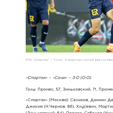
РПЛ "Спартак" — "Сочи". К воротам гостей рвется Кв
«Спартак» — «Сочи» — 3:0 (0:0).
Голы: Промес, 57, Зиньковский, 71, Промес
«Спартак» (Москва): Селихов, Даниил Де
Джикия (Н.Чернов, 86), Хлусевич, Мартин
(Зиньковский, 64), Промес, Соболев (Ник