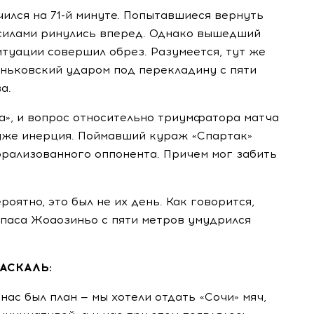
чился на
71-й
минуте. Попытавшиеся вернуть
 силами ринулись вперед. Однако вышедший
туации совершил обрез. Разумеется, тут же
иньковский ударом под перекладину с пяти
а.
ка», и вопрос относительно триумфатора матча
 уже инерция. Поймавший кураж «Спартак»
орализованного оппонента. Причем мог забить
роятно, это был не их день. Как говорится,
 паса Жоаозиньо с пяти метров умудрился
БАСКАЛЬ:
нас был план — мы хотели отдать «Сочи» мяч,