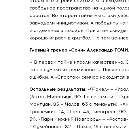
чтобы его игроки считали, что владеют 
свободное пространство на чужой полов
работал. Во втором тайме мы стали дей
завладели инициативой. А победить нам
и отдельных эпизодов. При этом следуе
хорошо играет в футбол. Но тем ценнее
Главный тренер «Сочи» Александр ТОЧ
— В первом тайме играли качественно. 
но не сумели их реализовать. После пе
ошибки. А «Спартак» сейчас находится в
Остальные результаты:
«Факел» — «Урал»
(Антон Миранчук, 90+1 с пенальти — Глуш
Мантуан, 85 — Чалов, 63 с пенальти), «Хи
Трошечкин, 14, Швец, 43, Тимофеев, 90+2
31), «Пари Нижний Новгород» — «Ростов» 
Т.Сулейманов, 82 — Полоз, 15 с пенальти, 