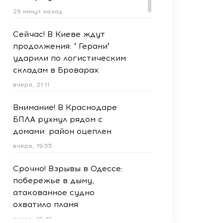
29 минут назад
Сейчас! В Киеве ждут
продолжения: " Герани"
ударили по логистическим
складам в Броварах
вчера, 21:11
Внимание! В Краснодаре
БПЛА рухнул рядом с
домами: район оцеплен
вчера, 19:55
Срочно! Взрывы в Одессе:
побережье в дыму,
атакованное судно
охватило пламя
вчера, 19:49