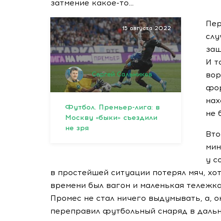
затмение
какое-то
…
Пер
15 августа 2022
слу
защ
И т
во
Сергей Сальников
фор
нах
Футбол. Премьер-лига: в
не 
Москву «быки» съездили
не зря
Вто
мин
у с
в простейшей ситуации потерял мяч, хот
времени был вагон и маленькая тележка
Промес не стал ничего выдумывать, а, о
переправил футбольный снаряд в дальн