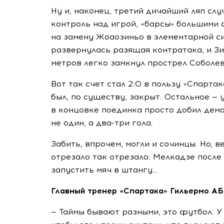
Ну и, наконец, третий дичайший ляп слу
контроль над игрой, «барсы» большими
на замену Жоаозиньо в элементарной си
развернулась разящая контратака, и З
метров легко замкнул прострел Соболев
Вот так счет стал 2:0 в пользу «Спарта
был, по существу, закрыт. Остальное —
в концовке поединка просто добил дем
не один, а
два-три
гола.
Забить, впрочем, могли и сочинцы. Но, ве
отрезало так отрезало: Мелкадзе после
запустить мяч в штангу…
Главный тренер «Спартака» Гильермо А
— Таймы бывают разными, это футбол. У 