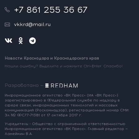
+7 861 255 36 67
vkkrd@mail.ru
Новости Краснодара и Краснодарского края
Нашли ошибку? Выделите и нажмите Ctrl+Enter. Спасибо!
Разработано —
Информационное агентство «ВК Пресс»
(ИА «ВК Пресс»)
зарегистрировано
в Федеральной службе по надзору
в
сфере связи, информационных
технологий и массовых
коммуникаций
(Роскомнадзор),
регистрационный номер СМИ:
Эл № ФС77-71381
от 17 октября 2017 г.
Учредитель - Общество с ограниченной
ответственностью
Информационное
агентство «ВК Пресс».
Главный редактор —
Ламейкин В.А.