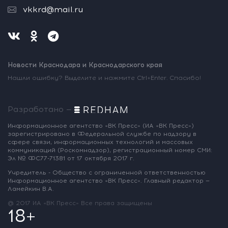
vkkrd@mail.ru
Новости Краснодара и Краснодарского края
Нашли ошибку? Выделите и нажмите Ctrl+Enter. Спасибо!
Разработано —
Информационное агентство «ВК Пресс»
(ИА «ВК Пресс»)
зарегистрировано
в Федеральной службе по надзору
в
сфере связи, информационных
технологий и массовых
коммуникаций
(Роскомнадзор),
регистрационный номер СМИ:
Эл № ФС77-71381
от 17 октября 2017 г.
Учредитель - Общество с ограниченной
ответственностью
Информационное
агентство «ВК Пресс».
Главный редактор —
Ламейкин В.А.
@ 2017 ИА «ВК Пресс»
Все права защищены
18+